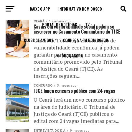
BAIXE O APP
INFORMATIVO DOM BOSCO
All posts tagged "TJCE"
CEARÁ
1 semana ago
PORTAL DE NOTÍCIAS
TV
Casais em vulnerabilidade social podem se
inscrever no Casamento Comunitário do TJCE
CLUBE DE AMIGOS
CONHEÇA A FM DOM BOSCO
Casais de Fortaleza em situação de
vulnerabilidade econômica já podem
garantir participação no casamento
🔊 OUÇA AGORA
comunitário promovido pelo Tribunal
de Justiça do Ceará (TJCE). As
inscrições seguem...
CONCURSO
3 meses ago
TJCE lança concurso público com 24 vagas
O Ceará terá um novo concurso público
na área do Judiciário. O Tribunal de
Justiça do Ceará (TJCE) publicou o
edital com 24 vagas imediatas para...
ENTREVISTA DO DIA
9 meses ago