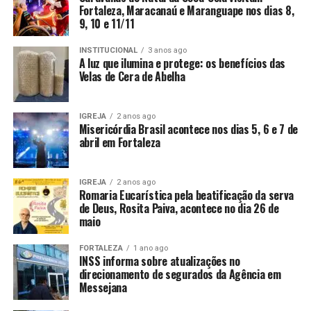
Fortaleza, Maracanaú e Maranguape nos dias 8,
9, 10 e 11/11
INSTITUCIONAL
3 anos ago
A luz que ilumina e protege: os benefícios das
Velas de Cera de Abelha
IGREJA
2 anos ago
Misericórdia Brasil acontece nos dias 5, 6 e 7 de
abril em Fortaleza
IGREJA
2 anos ago
Romaria Eucarística pela beatificação da serva
de Deus, Rosita Paiva, acontece no dia 26 de
maio
FORTALEZA
1 ano ago
INSS informa sobre atualizações no
direcionamento de segurados da Agência em
Messejana