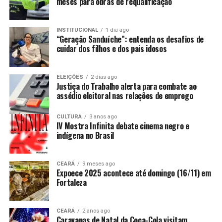
meses para obras de requalificação
INSTITUCIONAL
1 dia ago
“Geração Sanduíche”: entenda os desafios de
cuidar dos filhos e dos pais idosos
ELEIÇÕES
2 dias ago
Justiça do Trabalho alerta para combate ao
assédio eleitoral nas relações de emprego
CULTURA
3 anos ago
IV Mostra Infinita debate cinema negro e
indígena no Brasil
CEARÁ
9 meses ago
Expoece 2025 acontece até domingo (16/11) em
Fortaleza
CEARÁ
2 anos ago
Caravanas de Natal da Coca-Cola visitam