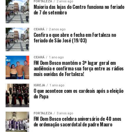
FORTALEZA
2 anos ago
Maioria das lojas do Centro funciona no feriado
de 7 de setembro
CEARÁ
2 anos ago
Confira o que abre e fecha em Fortaleza no
feriado de São José (19/03)
CEARÁ
1 ano ago
FM Dom Bosco mantém o 3º lugar geral em
audiência e confirma sua força entre as rádios
mais ouvidas de Fortaleza!
IGREJA
1 ano ago
O que acontece com os cardeais após a eleição
do Papa
FORTALEZA
3 anos ago
FM Dom Bosco celebra aniversário de 40 anos
de ordenação sacerdotal de padre Mauro