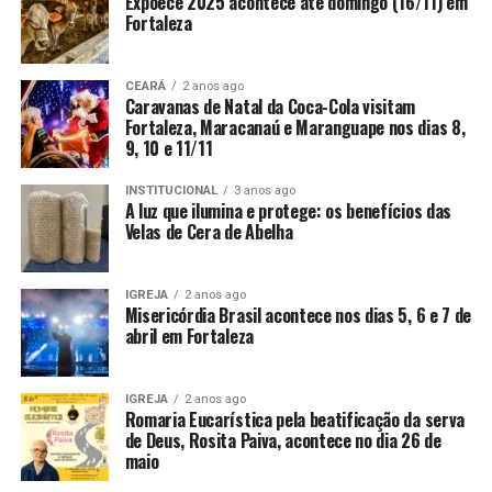
Expoece 2025 acontece até domingo (16/11) em
Fortaleza
CEARÁ
2 anos ago
Caravanas de Natal da Coca-Cola visitam
Fortaleza, Maracanaú e Maranguape nos dias 8,
9, 10 e 11/11
INSTITUCIONAL
3 anos ago
A luz que ilumina e protege: os benefícios das
Velas de Cera de Abelha
IGREJA
2 anos ago
Misericórdia Brasil acontece nos dias 5, 6 e 7 de
abril em Fortaleza
IGREJA
2 anos ago
Romaria Eucarística pela beatificação da serva
de Deus, Rosita Paiva, acontece no dia 26 de
maio