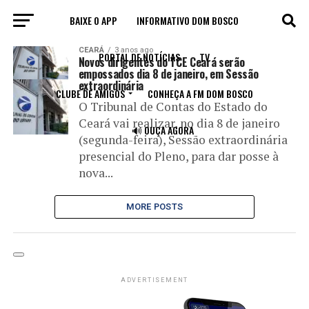
BAIXE O APP
INFORMATIVO DOM BOSCO
All posts tagged "tribunaldecontas"
CEARÁ
3 anos ago
PORTAL DE NOTÍCIAS
TV
Novos dirigentes do TCE Ceará serão
empossados dia 8 de janeiro, em Sessão
extraordinária
CLUBE DE AMIGOS
CONHEÇA A FM DOM BOSCO
O Tribunal de Contas do Estado do
Ceará vai realizar, no dia 8 de janeiro
🔊 OUÇA AGORA
(segunda-feira), Sessão extraordinária
presencial do Pleno, para dar posse à
nova...
MORE POSTS
ADVERTISEMENT