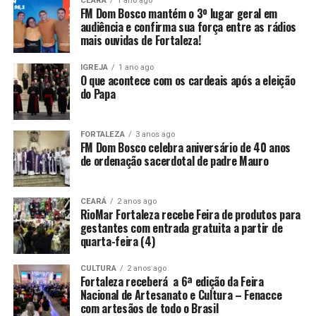
CEARÁ
1 ano ago
FM Dom Bosco mantém o 3º lugar geral em
audiência e confirma sua força entre as rádios
mais ouvidas de Fortaleza!
IGREJA
1 ano ago
O que acontece com os cardeais após a eleição
do Papa
FORTALEZA
3 anos ago
FM Dom Bosco celebra aniversário de 40 anos
de ordenação sacerdotal de padre Mauro
CEARÁ
2 anos ago
RioMar Fortaleza recebe Feira de produtos para
gestantes com entrada gratuita a partir de
quarta-feira (4)
CULTURA
2 anos ago
Fortaleza receberá a 6ª edição da Feira
Nacional de Artesanato e Cultura – Fenacce
com artesãos de todo o Brasil