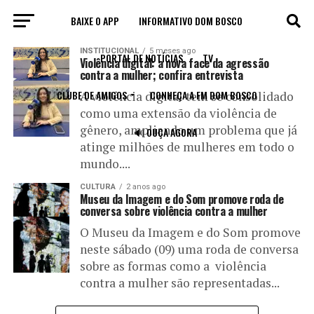
BAIXE O APP
INFORMATIVO DOM BOSCO
All posts tagged "violência contra mulher"
INSTITUCIONAL
5 meses ago
PORTAL DE NOTÍCIAS
TV
Violência digital: a nova face da agressão
contra a mulher; confira entrevista
CLUBE DE AMIGOS
CONHEÇA A FM DOM BOSCO
A violência digital tem se consolidado
como uma extensão da violência de
gênero, ampliando um problema que já
🔊 OUÇA AGORA
atinge milhões de mulheres em todo o
mundo....
CULTURA
2 anos ago
Museu da Imagem e do Som promove roda de
conversa sobre violência contra a mulher
O Museu da Imagem e do Som promove
neste sábado (09) uma roda de conversa
sobre as formas como a violência
contra a mulher são representadas...