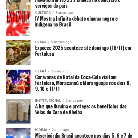
serviços do país
CULTURA
3 anos ago
IV Mostra Infinita debate cinema negro e
indígena no Brasil
CEARÁ
9 meses ago
Expoece 2025 acontece até domingo (16/11) em
Fortaleza
CEARÁ
2 anos ago
Caravanas de Natal da Coca-Cola visitam
Fortaleza, Maracanaú e Maranguape nos dias 8,
9, 10 e 11/11
INSTITUCIONAL
3 anos ago
A luz que ilumina e protege: os benefícios das
Velas de Cera de Abelha
IGREJA
2 anos ago
Misericórdia Brasil acontece nos dias 5, 6 e 7 de