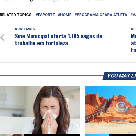
RELATED TOPICS:
ESPORTE
HOME
PROGRAMA CEARÁ ATLETA
V
DON'T MISS
UP
Sine Municipal oferta 1.185 vagas de
M
trabalho em Fortaleza
at
Fo
YOU MAY L