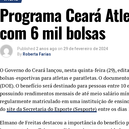
Programa Ceará Atlet
com 6 mil bolsas
Published
2 anos ago
on
29 de fevereiro de 2024
By
Roberta Farias
O Governo do Ceará lançou, nesta quinta-feira (29), edit
bolsas-esportivas para atletas e paratletas. O documento
(DOE). O benefício será destinado para pessoas entre 10 e
possuindo rendimentos mensais de até meio salário míni
regularmente matriculado em uma instituição de ensino
do
site da Secretaria do Esporte (Sesporte)
entre os dias 
Elmano de Freitas destacou a importância do benefício p