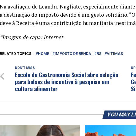
Na avaliação de Leandro Nagliate, especialmente diante 
a destinação do imposto devido é um gesto solidário. “O
deve à Receita é uma contribuição humanitária inestimá
*Imagem de capa: Internet
RELATED TOPICS:
HOME
IMPOSTO DE RENDA
RS
VÍTIMAS
DON'T MISS
UP
Escola de Gastronomia Social abre seleção
Fe
para bolsas de incentivo à pesquisa em
G
cultura alimentar
S
YOU MAY L