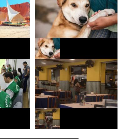
rceira edição
Quarta edição da Parada Pet ocorre
o
neste sábado no bairro Itaperi
 oferece
Pix atinge 20% dos pagamentos