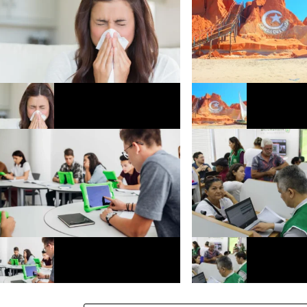
Saiba como proteger as vias
Canoa Quebrada recebe te
respiratórias no período de ventos
de festival durante agost
fortes no Ceará
Projeto Horizonte Digital é inaugurado
Projeto Amar Defensoria