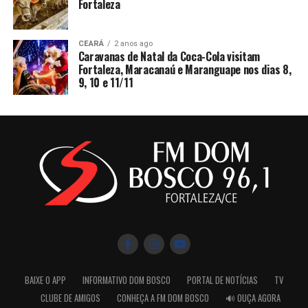
Fortaleza
CEARÁ
2 anos ago
Caravanas de Natal da Coca-Cola visitam
Fortaleza, Maracanaú e Maranguape nos dias 8,
9, 10 e 11/11
BAIXE O APP
INFORMATIVO DOM BOSCO
PORTAL DE NOTÍCIAS
TV
CLUBE DE AMIGOS
CONHEÇA A FM DOM BOSCO
🔊 OUÇA AGORA