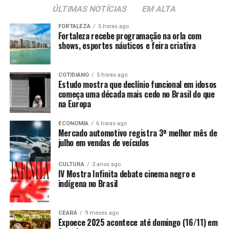
ÚLTIMAS NOTÍCIAS
EM ALTA
FORTALEZA
5 horas ago
Fortaleza recebe programação na orla com
shows, esportes náuticos e feira criativa
COTIDIANO
5 horas ago
Estudo mostra que declínio funcional em idosos
começa uma década mais cedo no Brasil do que
na Europa
ECONOMIA
6 horas ago
Mercado automotivo registra 3º melhor mês de
julho em vendas de veículos
CULTURA
3 anos ago
IV Mostra Infinita debate cinema negro e
indígena no Brasil
CEARÁ
9 meses ago
Expoece 2025 acontece até domingo (16/11) em