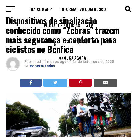
BAIXE O APP
INFORMATIVO DOM BOSCO
TRÂNSITO
Dispositivos de sinalização
PORTAL DE NOTÍCIAS
TV
conhecido como “Zebras” trazem
mais segurança e conforto para
CLUBE DE AMIGOS
CONHEÇA A FM DOM BOSCO
ciclistas no Benfica
🔊 OUÇA AGORA
Published
11 meses ago
on
24 de setembro de 2025
By
Roberta Farias