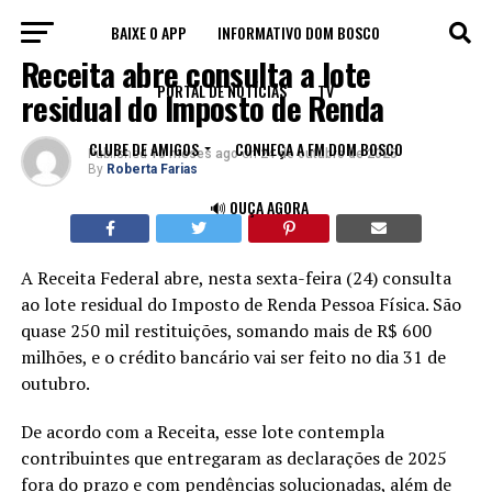
BAIXE O APP
INFORMATIVO DOM BOSCO
ECONOMIA
Receita abre consulta a lote
PORTAL DE NOTÍCIAS
TV
residual do Imposto de Renda
CLUBE DE AMIGOS
CONHEÇA A FM DOM BOSCO
Published
10 meses ago
on
24 de outubro de 2025
By
Roberta Farias
🔊 OUÇA AGORA
A Receita Federal abre, nesta sexta-feira (24) consulta
ao lote residual do Imposto de Renda Pessoa Física. São
quase 250 mil restituições, somando mais de R$ 600
milhões, e o crédito bancário vai ser feito no dia 31 de
outubro.
De acordo com a Receita, esse lote contempla
contribuintes que entregaram as declarações de 2025
fora do prazo e com pendências solucionadas, além de