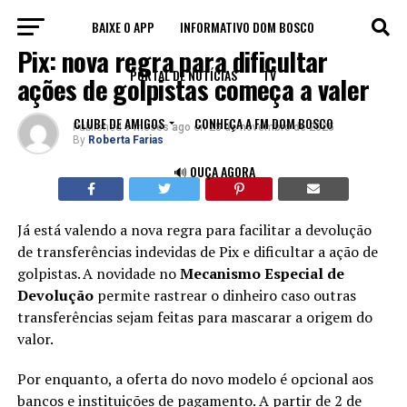
BAIXE O APP
INFORMATIVO DOM BOSCO
BRASIL
Pix: nova regra para dificultar
PORTAL DE NOTÍCIAS
TV
ações de golpistas começa a valer
CLUBE DE AMIGOS
CONHEÇA A FM DOM BOSCO
Published
9 meses ago
on
25 de novembro de 2025
By
Roberta Farias
🔊 OUÇA AGORA
Já está valendo a nova regra para facilitar a devolução
de transferências indevidas de Pix e dificultar a ação de
golpistas.
A novidade no
Mecanismo Especial de
Devolução
permite rastrear o dinheiro caso outras
transferências sejam feitas para mascarar a origem do
valor.
Por enquanto, a oferta do novo modelo é opcional aos
bancos e instituições de pagamento. A partir de 2 de