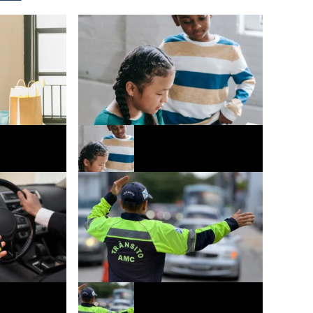
os Pais deve
Escolas ampliam ações de
es no
conscientização sobre o uso de
ís
tecnologias digitais e saúde mental dos
alunos