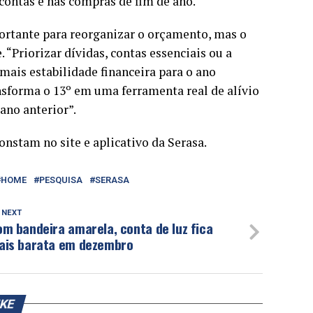
ontas e nas compras de fim de ano.
ortante para reorganizar o orçamento, mas o
 “Priorizar dívidas, contas essenciais ou a
mais estabilidade financeira para o ano
forma o 13º em uma ferramenta real de alívio
no anterior”.
nstam no site e aplicativo da Serasa.
HOME
PESQUISA
SERASA
 NEXT
m bandeira amarela, conta de luz fica
ais barata em dezembro
IKE