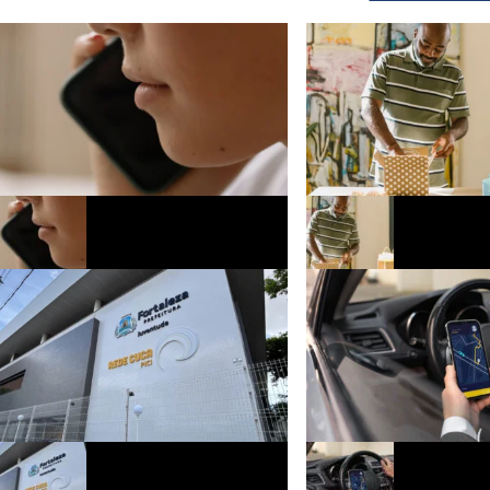
Bloqueio de chamadas indesejadas
Pesquisa aponta que Dia d
avança para novas regras de
movimentar R$ 29,7 bilhõ
verificação
comércio e serviços do pa