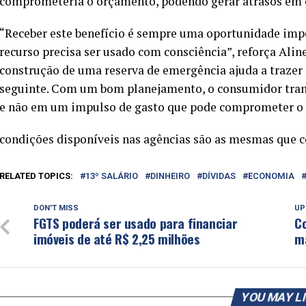
comprometeria o orçamento, podendo gerar atrasos em c
“Receber este benefício é sempre uma oportunidade imp
recurso precisa ser usado com consciência”, reforça Aline.
construção de uma reserva de emergência ajuda a trazer 
seguinte. Com um bom planejamento, o consumidor trans
e não em um impulso de gasto que pode comprometer o a
condições disponíveis nas agências são as mesmas que co
RELATED TOPICS:
13º SALÁRIO
DINHEIRO
DÍVIDAS
ECONOMIA
DON'T MISS
UP
FGTS poderá ser usado para financiar
Co
imóveis de até R$ 2,25 milhões
m
YOU MAY L