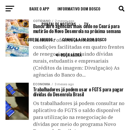
BAIXE O APP
INFORMATIVO DOM BOSCO
All posts tagged "dívidas"
COTIDIANO
2 meses ago
PORTAL DE NOTÍCIAS
TV
Banco abre agências mais cedo no Ceará para
mutirão do Novo Desenrola na próxima semana
CLUBE DE AMIGOS
CONHEÇA A FM DOM BOSCO
Iniciativa oferece descontos e
condições facilitadas em quatro frentes
de renegociação, incluindo dívidas
🔊 OUÇA AGORA
rurais, estudantis e empresariais
(Créditos da imagem: Divulgação) As
agências do Banco do...
ECONOMIA
3 meses ago
Trabalhadores já podem usar o FGTS para pagar
dívidas do Desenrola Brasil
Os trabalhadores já podem consultar no
aplicativo do FGTS o saldo disponível
para utilização na renegociação de
dívidas por meio do programa Novo