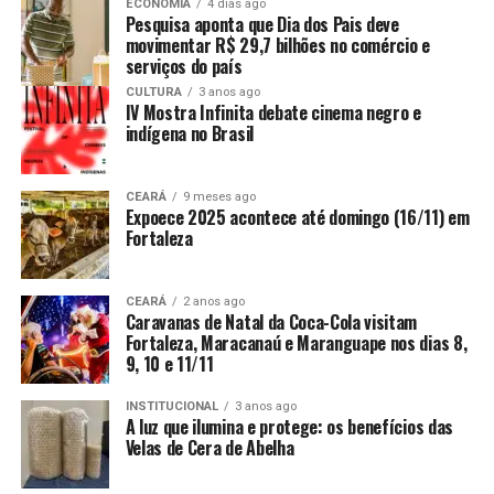
ECONOMIA
4 dias ago
Pesquisa aponta que Dia dos Pais deve
movimentar R$ 29,7 bilhões no comércio e
serviços do país
CULTURA
3 anos ago
IV Mostra Infinita debate cinema negro e
indígena no Brasil
CEARÁ
9 meses ago
Expoece 2025 acontece até domingo (16/11) em
Fortaleza
CEARÁ
2 anos ago
Caravanas de Natal da Coca-Cola visitam
Fortaleza, Maracanaú e Maranguape nos dias 8,
9, 10 e 11/11
INSTITUCIONAL
3 anos ago
A luz que ilumina e protege: os benefícios das
Velas de Cera de Abelha