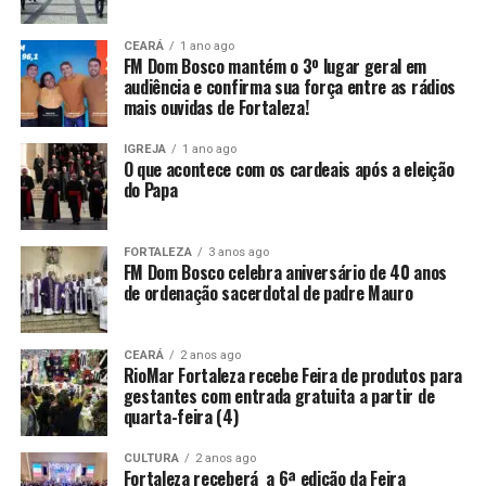
CEARÁ
1 ano ago
FM Dom Bosco mantém o 3º lugar geral em
audiência e confirma sua força entre as rádios
mais ouvidas de Fortaleza!
IGREJA
1 ano ago
O que acontece com os cardeais após a eleição
do Papa
FORTALEZA
3 anos ago
FM Dom Bosco celebra aniversário de 40 anos
de ordenação sacerdotal de padre Mauro
CEARÁ
2 anos ago
RioMar Fortaleza recebe Feira de produtos para
gestantes com entrada gratuita a partir de
quarta-feira (4)
CULTURA
2 anos ago
Fortaleza receberá a 6ª edição da Feira