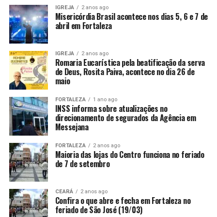
IGREJA
2 anos ago
Misericórdia Brasil acontece nos dias 5, 6 e 7 de
abril em Fortaleza
IGREJA
2 anos ago
Romaria Eucarística pela beatificação da serva
de Deus, Rosita Paiva, acontece no dia 26 de
maio
FORTALEZA
1 ano ago
INSS informa sobre atualizações no
direcionamento de segurados da Agência em
Messejana
FORTALEZA
2 anos ago
Maioria das lojas do Centro funciona no feriado
de 7 de setembro
CEARÁ
2 anos ago
Confira o que abre e fecha em Fortaleza no
feriado de São José (19/03)