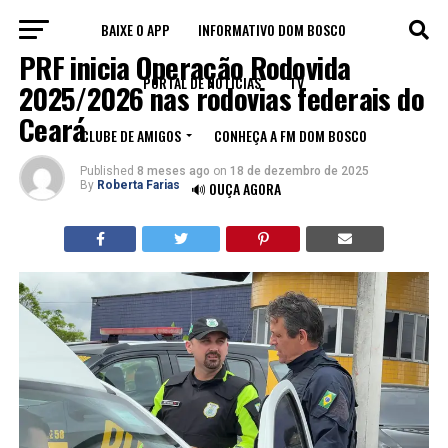
BAIXE O APP
INFORMATIVO DOM BOSCO
TRÂNSITO
PRF inicia Operação Rodovida
PORTAL DE NOTÍCIAS
TV
2025/2026 nas rodovias federais do
Ceará
CLUBE DE AMIGOS
CONHEÇA A FM DOM BOSCO
Published
8 meses ago
on
18 de dezembro de 2025
By
Roberta Farias
🔊 OUÇA AGORA