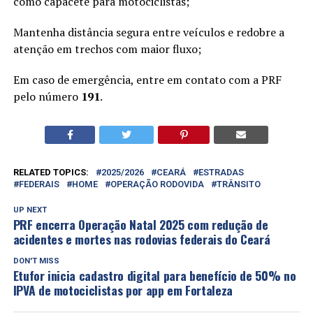
como capacete para motociclistas;
Mantenha distância segura entre veículos e redobre a
atenção em trechos com maior fluxo;
Em caso de emergência, entre em contato com a PRF
pelo número
191
.
RELATED TOPICS:
2025/2026
CEARÁ
ESTRADAS
FEDERAIS
HOME
OPERAÇÃO RODOVIDA
TRÂNSITO
UP NEXT
PRF encerra Operação Natal 2025 com redução de
acidentes e mortes nas rodovias federais do Ceará
DON'T MISS
Etufor inicia cadastro digital para benefício de 50% no
IPVA de motociclistas por app em Fortaleza