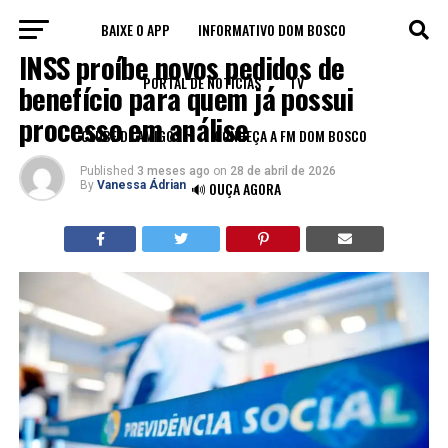
BAIXE O APP
INFORMATIVO DOM BOSCO
BRASIL
INSS proíbe novos pedidos de
PORTAL DE NOTÍCIAS
TV
benefício para quem já possui
processo em análise
CLUBE DE AMIGOS
CONHEÇA A FM DOM BOSCO
Published
3 meses ago
on
28 de abril de 2026
By
Vanessa Ádrian
🔊 OUÇA AGORA