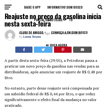
BAIXE O APP
INFORMATIVO DOM BOSCO
ECONOMIA
Reajuste no preço da gasolina inicia
PORTAL DE NOTÍCIAS
TV
nesta sexta-feira
CLUBE DE AMIGOS
CONHEÇA A FM DOM BOSCO
Published
2 meses ago
on
29 de maio de 2026
By
Lucas Sousa
🔊 OUÇA AGORA
A partir desta sexta-feira (29/05), a Petrobras passa a
praticar um novo preço da gasolina nas vendas para as
distribuidoras, após anunciar um reajuste de R$ 0,48 por
litro.
No entanto, parte desse reajuste será compensada por
um subsídio federal de R$ 0,44 por litro, o que reduz
significativamente o efeito final da mudança no valor
praticado.