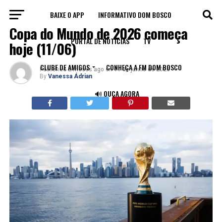
BAIXE O APP
INFORMATIVO DOM BOSCO
MUNDO
Copa do Mundo de 2026 começa
PORTAL DE NOTÍCIAS
TV
hoje (11/06)
CLUBE DE AMIGOS
CONHEÇA A FM DOM BOSCO
Published
2 meses ago
on
11 de junho de 2026
By
Vanessa Ádrian
🔊 OUÇA AGORA