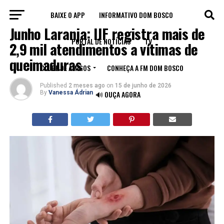
BAIXE O APP
INFORMATIVO DOM BOSCO
COTIDIANO
Junho Laranja: IJF registra mais de
PORTAL DE NOTÍCIAS
TV
2,9 mil atendimentos a vítimas de
queimaduras
CLUBE DE AMIGOS
CONHEÇA A FM DOM BOSCO
Published
2 meses ago
on
15 de junho de 2026
By
Vanessa Ádrian
🔊 OUÇA AGORA