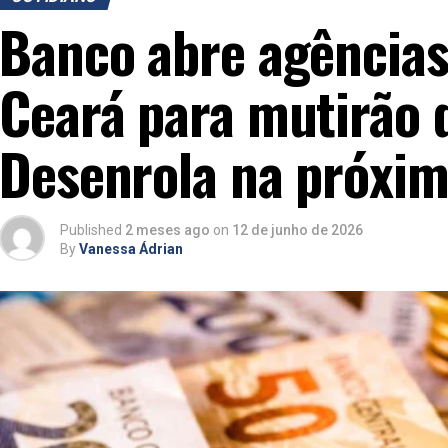
Banco abre agências
Ceará para mutirão 
Desenrola na próxi
Published
2 meses ago
on
12 de junho de 2026
By
Vanessa Ádrian