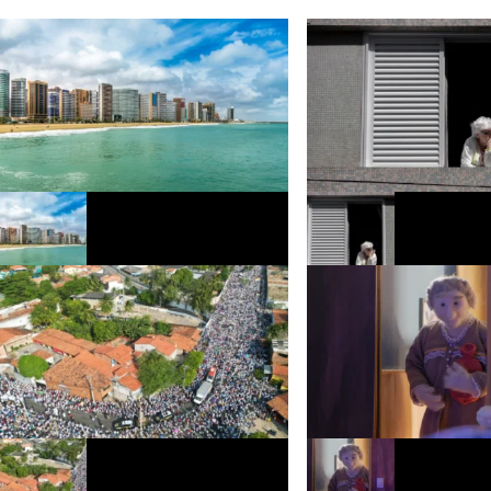
Fortaleza recebe programação na orla
Estudo mostra que declíni
com shows, esportes náuticos e feira
em idosos começa uma dé
criativa
cedo no Brasil do que na 