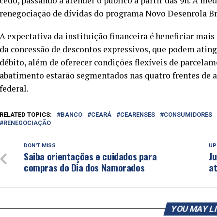
cedo, passando a atender o público a partir das 9h. A me
renegociação de dívidas do programa Novo Desenrola Bras
A expectativa da instituição financeira é beneficiar ma
da concessão de descontos expressivos, que podem atingi
débito, além de oferecer condições flexíveis de parcela
abatimento estarão segmentados nas quatro frentes de
federal.
RELATED TOPICS:
BANCO
CEARÁ
CEARENSES
CONSUMIDORES
RENEGOCIAÇÃO
DON'T MISS
UP
Saiba orientações e cuidados para
Ju
compras do Dia dos Namorados
a
YOU MAY L