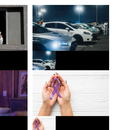
o funcional
Mercado automotivo registra 3º melhor
cada mais
mês de julho em vendas de veículos
Europa