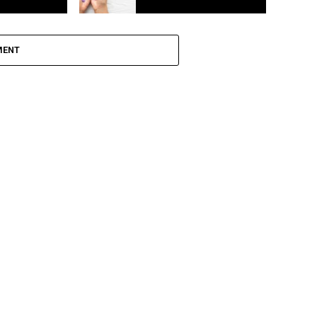
ega a
Agosto lilás: Fortaleza realiza ações
para combater a violência contra a
MENT
mulher