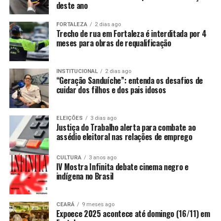
deste ano
FORTALEZA
2 dias ago
Trecho de rua em Fortaleza é interditada por 4
meses para obras de requalificação
INSTITUCIONAL
2 dias ago
“Geração Sanduíche”: entenda os desafios de
cuidar dos filhos e dos pais idosos
ELEIÇÕES
3 dias ago
Justiça do Trabalho alerta para combate ao
assédio eleitoral nas relações de emprego
CULTURA
3 anos ago
IV Mostra Infinita debate cinema negro e
indígena no Brasil
CEARÁ
9 meses ago
Expoece 2025 acontece até domingo (16/11) em