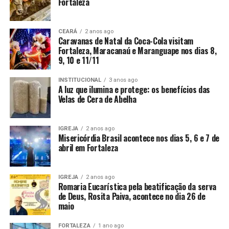
Fortaleza
CEARÁ
2 anos ago
Caravanas de Natal da Coca-Cola visitam
Fortaleza, Maracanaú e Maranguape nos dias 8,
9, 10 e 11/11
INSTITUCIONAL
3 anos ago
A luz que ilumina e protege: os benefícios das
Velas de Cera de Abelha
IGREJA
2 anos ago
Misericórdia Brasil acontece nos dias 5, 6 e 7 de
abril em Fortaleza
IGREJA
2 anos ago
Romaria Eucarística pela beatificação da serva
de Deus, Rosita Paiva, acontece no dia 26 de
maio
FORTALEZA
1 ano ago