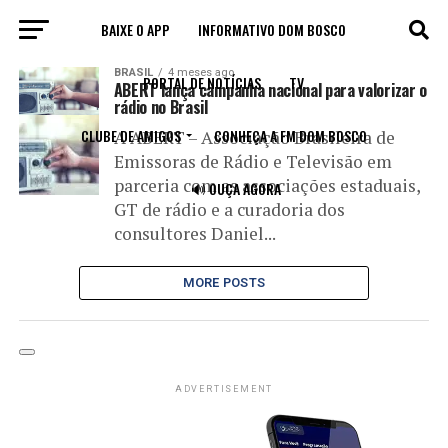
BAIXE O APP
INFORMATIVO DOM BOSCO
All posts tagged "ABERT"
BRASIL
4 meses ago
PORTAL DE NOTÍCIAS
TV
ABERT lança campanha nacional para valorizar o
rádio no Brasil
CLUBE DE AMIGOS
CONHEÇA A FM DOM BOSCO
A ABERT – Associação Brasileira de
Emissoras de Rádio e Televisão em
parceria com as associações estaduais,
🔊 OUÇA AGORA
GT de rádio e a curadoria dos
consultores Daniel...
MORE POSTS
ADVERTISEMENT