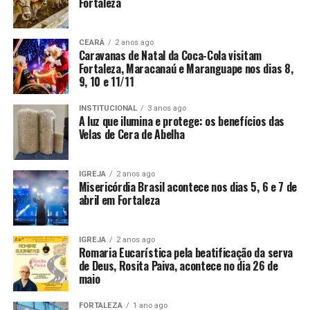
Fortaleza
CEARÁ
2 anos ago
Caravanas de Natal da Coca-Cola visitam
Fortaleza, Maracanaú e Maranguape nos dias 8,
9, 10 e 11/11
INSTITUCIONAL
3 anos ago
A luz que ilumina e protege: os benefícios das
Velas de Cera de Abelha
IGREJA
2 anos ago
Misericórdia Brasil acontece nos dias 5, 6 e 7 de
abril em Fortaleza
IGREJA
2 anos ago
Romaria Eucarística pela beatificação da serva
de Deus, Rosita Paiva, acontece no dia 26 de
maio
FORTALEZA
1 ano ago