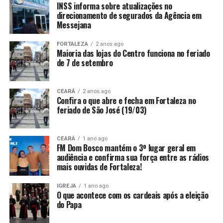
INSS informa sobre atualizações no
direcionamento de segurados da Agência em
Messejana
FORTALEZA
2 anos ago
Maioria das lojas do Centro funciona no feriado
de 7 de setembro
CEARÁ
2 anos ago
Confira o que abre e fecha em Fortaleza no
feriado de São José (19/03)
CEARÁ
1 ano ago
FM Dom Bosco mantém o 3º lugar geral em
audiência e confirma sua força entre as rádios
mais ouvidas de Fortaleza!
IGREJA
1 ano ago
O que acontece com os cardeais após a eleição
do Papa