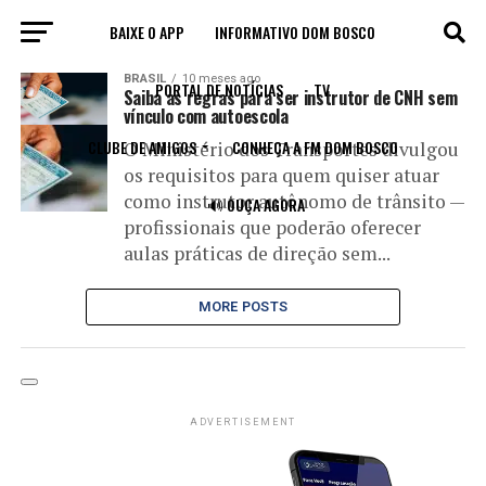
BAIXE O APP
INFORMATIVO DOM BOSCO
All posts tagged "autoscola"
BRASIL
10 meses ago
PORTAL DE NOTÍCIAS
TV
Saiba as regras para ser instrutor de CNH sem
vínculo com autoescola
CLUBE DE AMIGOS
CONHEÇA A FM DOM BOSCO
O Ministério dos Transportes divulgou
os requisitos para quem quiser atuar
como instrutor autônomo de trânsito —
🔊 OUÇA AGORA
profissionais que poderão oferecer
aulas práticas de direção sem...
MORE POSTS
ADVERTISEMENT