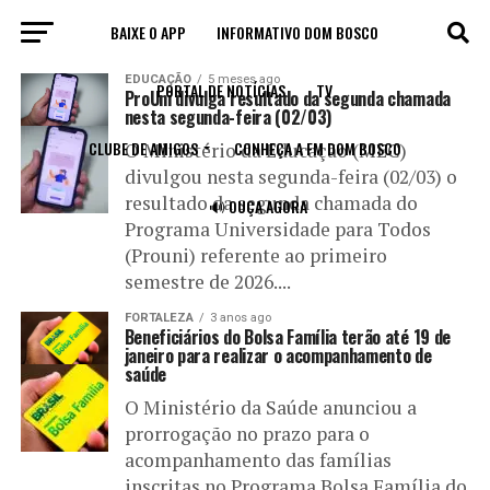
BAIXE O APP
INFORMATIVO DOM BOSCO
All posts tagged "bolsa"
EDUCAÇÃO
5 meses ago
PORTAL DE NOTÍCIAS
TV
ProUni divulga resultado da segunda chamada
nesta segunda-feira (02/03)
CLUBE DE AMIGOS
CONHEÇA A FM DOM BOSCO
O Ministério da Educação (MEC)
divulgou nesta segunda-feira (02/03) o
resultado da segunda chamada do
🔊 OUÇA AGORA
Programa Universidade para Todos
(Prouni) referente ao primeiro
semestre de 2026....
FORTALEZA
3 anos ago
Beneficiários do Bolsa Família terão até 19 de
janeiro para realizar o acompanhamento de
saúde
O Ministério da Saúde anunciou a
prorrogação no prazo para o
acompanhamento das famílias
inscritas no Programa Bolsa Família do