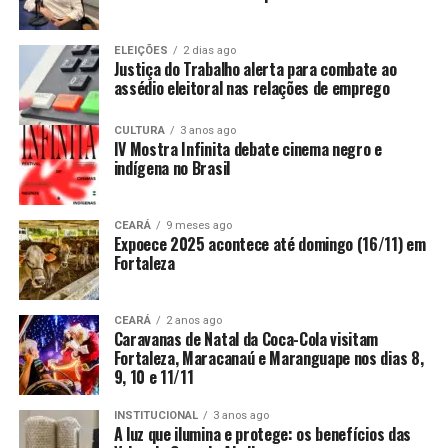
ELEIÇÕES
2 dias ago
Justiça do Trabalho alerta para combate ao
assédio eleitoral nas relações de emprego
CULTURA
3 anos ago
IV Mostra Infinita debate cinema negro e
indígena no Brasil
CEARÁ
9 meses ago
Expoece 2025 acontece até domingo (16/11) em
Fortaleza
CEARÁ
2 anos ago
Caravanas de Natal da Coca-Cola visitam
Fortaleza, Maracanaú e Maranguape nos dias 8,
9, 10 e 11/11
INSTITUCIONAL
3 anos ago
A luz que ilumina e protege: os benefícios das