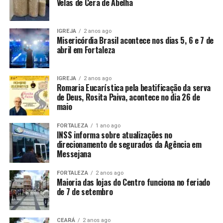
Velas de Cera de Abelha
IGREJA
2 anos ago
Misericórdia Brasil acontece nos dias 5, 6 e 7 de
abril em Fortaleza
IGREJA
2 anos ago
Romaria Eucarística pela beatificação da serva
de Deus, Rosita Paiva, acontece no dia 26 de
maio
FORTALEZA
1 ano ago
INSS informa sobre atualizações no
direcionamento de segurados da Agência em
Messejana
FORTALEZA
2 anos ago
Maioria das lojas do Centro funciona no feriado
de 7 de setembro
CEARÁ
2 anos ago