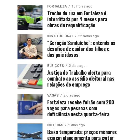
FORTALEZA
18 horas ago
Trecho de rua em Fortaleza é
interditada por 4 meses para
obras de requalificação
INSTITUCIONAL
22 horas ago
“Geração Sanduíche”: entenda os
desafios de cuidar dos filhos e
dos pais idosos
ELEIÇÕES
2 dias ago
Justiça do Trabalho alerta para
combate ao assédio eleitoral nas
relações de emprego
VAGAS
2 dias ago
Fortaleza recebe feirão com 200
vagas para pessoas com
deficiência nesta quarta-feira
NOTÍCIAS
2 dias ago
Baixa temporada: preços menores
exigem planejamento para evitar