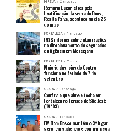
IGREJA
2 anos ago
Romaria Eucarística pela
beatificação da serva de Deus,
Rosita Paiva, acontece no dia 26
de maio
FORTALEZA
1 ano ago
INSS informa sobre atualizações
no direcionamento de segurados
da Agência em Messejana
FORTALEZA
2 anos ago
Maioria das lojas do Centro
funciona no feriado de 7 de
setembro
CEARÁ
2 anos ago
Confira o que abre e fecha em
Fortaleza no feriado de São José
(19/03)
CEARÁ
1 ano ago
FM Dom Bosco mantém o 3º lugar
geral em audiência e confirma sua