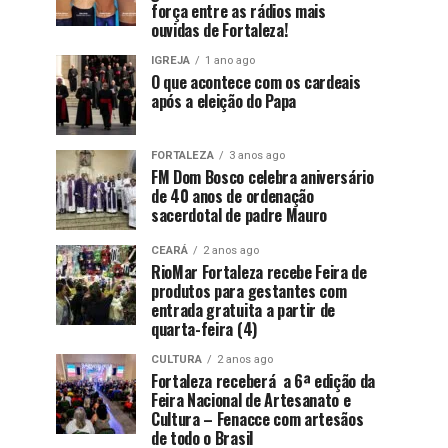
força entre as rádios mais
ouvidas de Fortaleza!
IGREJA
1 ano ago
O que acontece com os cardeais
após a eleição do Papa
FORTALEZA
3 anos ago
FM Dom Bosco celebra aniversário
de 40 anos de ordenação
sacerdotal de padre Mauro
CEARÁ
2 anos ago
RioMar Fortaleza recebe Feira de
produtos para gestantes com
entrada gratuita a partir de
quarta-feira (4)
CULTURA
2 anos ago
Fortaleza receberá a 6ª edição da
Feira Nacional de Artesanato e
Cultura – Fenacce com artesãos
de todo o Brasil