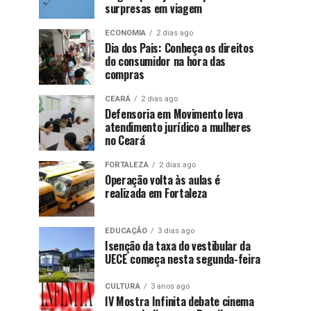
surpresas em viagem
ECONOMIA
2 dias ago
Dia dos Pais: Conheça os direitos
do consumidor na hora das
compras
CEARÁ
2 dias ago
Defensoria em Movimento leva
atendimento jurídico a mulheres
no Ceará
FORTALEZA
2 dias ago
Operação volta às aulas é
realizada em Fortaleza
EDUCAÇÃO
3 dias ago
Isenção da taxa do vestibular da
UECE começa nesta segunda-feira
CULTURA
3 anos ago
IV Mostra Infinita debate cinema