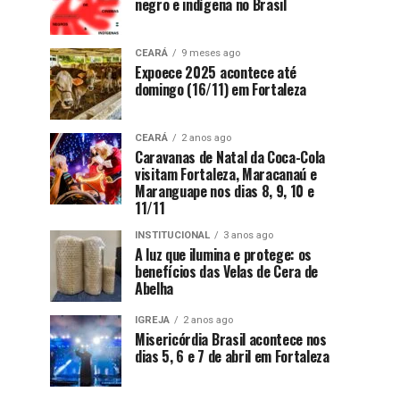
negro e indígena no Brasil
CEARÁ
9 meses ago
Expoece 2025 acontece até
domingo (16/11) em Fortaleza
CEARÁ
2 anos ago
Caravanas de Natal da Coca-Cola
visitam Fortaleza, Maracanaú e
Maranguape nos dias 8, 9, 10 e
11/11
INSTITUCIONAL
3 anos ago
A luz que ilumina e protege: os
benefícios das Velas de Cera de
Abelha
IGREJA
2 anos ago
Misericórdia Brasil acontece nos
dias 5, 6 e 7 de abril em Fortaleza