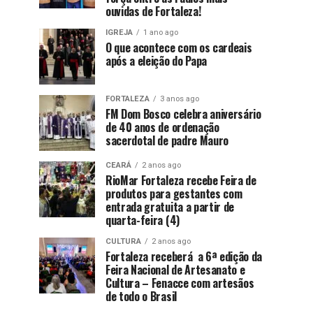
ouvidas de Fortaleza!
IGREJA
1 ano ago
O que acontece com os cardeais
após a eleição do Papa
FORTALEZA
3 anos ago
FM Dom Bosco celebra aniversário
de 40 anos de ordenação
sacerdotal de padre Mauro
CEARÁ
2 anos ago
RioMar Fortaleza recebe Feira de
produtos para gestantes com
entrada gratuita a partir de
quarta-feira (4)
CULTURA
2 anos ago
Fortaleza receberá a 6ª edição da
Feira Nacional de Artesanato e
Cultura – Fenacce com artesãos
de todo o Brasil