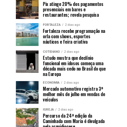
Pix atinge 20% dos pagamentos
presenciais em bares e
restaurantes; revela pesquisa
FORTALEZA
2 dias ago
Fortaleza recebe programação na
orla com shows, esportes
náuticos e feira criativa
COTIDIANO
2 dias ago
Estudo mostra que declínio
funcional em idosos começa uma
década mais cedo no Brasil do que
na Europa
ECONOMIA
2 dias ago
Mercado automotivo registra 3º
melhor mês de julho em vendas de
veículos
IGREJA
2 dias ago
Percurso da 24ª edição da
Caminhada com Maria é divulgada
pela arquidiocese