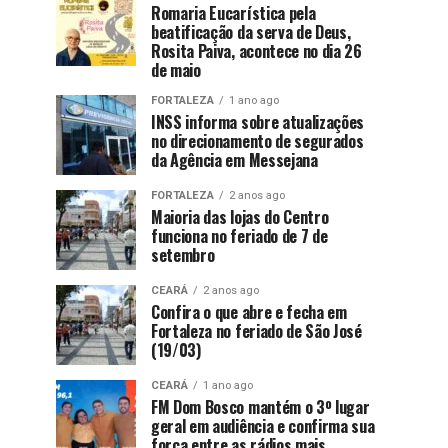
Romaria Eucarística pela
beatificação da serva de Deus,
Rosita Paiva, acontece no dia 26
de maio
FORTALEZA
1 ano ago
INSS informa sobre atualizações
no direcionamento de segurados
da Agência em Messejana
FORTALEZA
2 anos ago
Maioria das lojas do Centro
funciona no feriado de 7 de
setembro
CEARÁ
2 anos ago
Confira o que abre e fecha em
Fortaleza no feriado de São José
(19/03)
CEARÁ
1 ano ago
FM Dom Bosco mantém o 3º lugar
geral em audiência e confirma sua
força entre as rádios mais