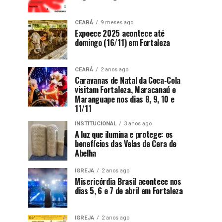
CEARÁ
9 meses ago
Expoece 2025 acontece até
domingo (16/11) em Fortaleza
CEARÁ
2 anos ago
Caravanas de Natal da Coca-Cola
visitam Fortaleza, Maracanaú e
Maranguape nos dias 8, 9, 10 e
11/11
INSTITUCIONAL
3 anos ago
A luz que ilumina e protege: os
benefícios das Velas de Cera de
Abelha
IGREJA
2 anos ago
Misericórdia Brasil acontece nos
dias 5, 6 e 7 de abril em Fortaleza
IGREJA
2 anos ago