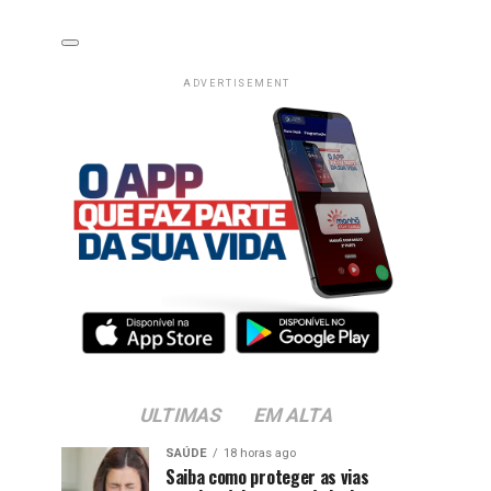
ADVERTISEMENT
ULTIMAS
EM ALTA
SAÚDE
18 horas ago
Saiba como proteger as vias