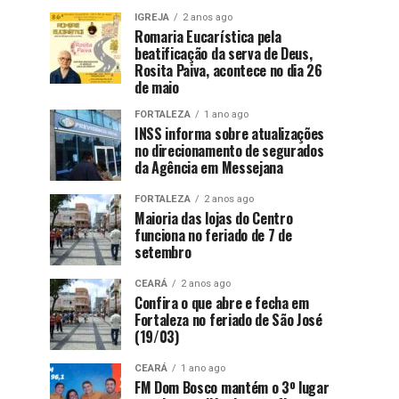
IGREJA
2 anos ago
Romaria Eucarística pela
beatificação da serva de Deus,
Rosita Paiva, acontece no dia 26
de maio
FORTALEZA
1 ano ago
INSS informa sobre atualizações
no direcionamento de segurados
da Agência em Messejana
FORTALEZA
2 anos ago
Maioria das lojas do Centro
funciona no feriado de 7 de
setembro
CEARÁ
2 anos ago
Confira o que abre e fecha em
Fortaleza no feriado de São José
(19/03)
CEARÁ
1 ano ago
FM Dom Bosco mantém o 3º lugar