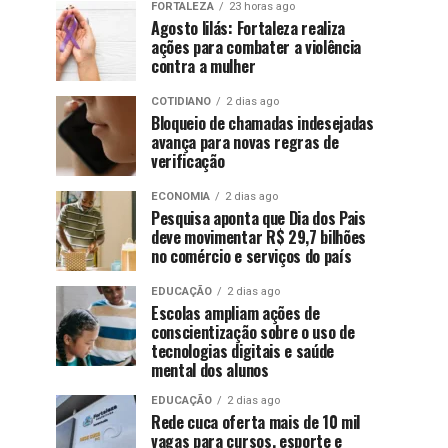
FORTALEZA
23 horas ago
Agosto lilás: Fortaleza realiza
ações para combater a violência
contra a mulher
COTIDIANO
2 dias ago
Bloqueio de chamadas indesejadas
avança para novas regras de
verificação
ECONOMIA
2 dias ago
Pesquisa aponta que Dia dos Pais
deve movimentar R$ 29,7 bilhões
no comércio e serviços do país
EDUCAÇÃO
2 dias ago
Escolas ampliam ações de
conscientização sobre o uso de
tecnologias digitais e saúde
mental dos alunos
EDUCAÇÃO
2 dias ago
Rede cuca oferta mais de 10 mil
vagas para cursos, esporte e