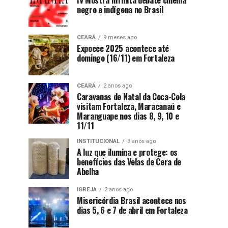
IV Mostra Infinita debate cinema
negro e indígena no Brasil
CEARÁ
9 meses ago
Expoece 2025 acontece até
domingo (16/11) em Fortaleza
CEARÁ
2 anos ago
Caravanas de Natal da Coca-Cola
visitam Fortaleza, Maracanaú e
Maranguape nos dias 8, 9, 10 e
11/11
INSTITUCIONAL
3 anos ago
A luz que ilumina e protege: os
benefícios das Velas de Cera de
Abelha
IGREJA
2 anos ago
Misericórdia Brasil acontece nos
dias 5, 6 e 7 de abril em Fortaleza