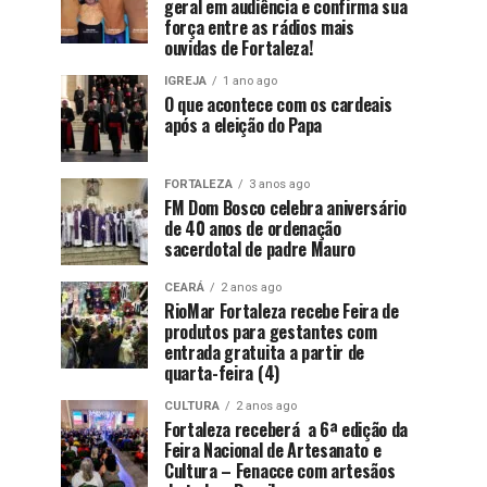
geral em audiência e confirma sua
força entre as rádios mais
ouvidas de Fortaleza!
IGREJA
1 ano ago
O que acontece com os cardeais
após a eleição do Papa
FORTALEZA
3 anos ago
FM Dom Bosco celebra aniversário
de 40 anos de ordenação
sacerdotal de padre Mauro
CEARÁ
2 anos ago
RioMar Fortaleza recebe Feira de
produtos para gestantes com
entrada gratuita a partir de
quarta-feira (4)
CULTURA
2 anos ago
Fortaleza receberá a 6ª edição da
Feira Nacional de Artesanato e
Cultura – Fenacce com artesãos