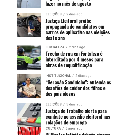
lazer no mês de agosto
ELEIÇÕES
2 dias ago
Justiça Eleitoral proíbe
propaganda de candidatos em
carros de aplicativo nas eleições
deste ano
FORTALEZA
2 dias ago
Trecho de rua em Fortaleza é
interditada por 4 meses para
obras de requalificação
INSTITUCIONAL
2 dias ago
“Geração Sanduíche”: entenda os
desafios de cuidar dos filhos e
dos pais idosos
ELEIÇÕES
3 dias ago
Justiça do Trabalho alerta para
combate ao assédio eleitoral nas
relações de emprego
CULTURA
3 anos ago