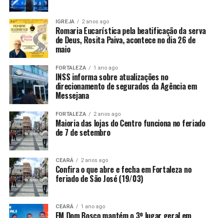
IGREJA
2 anos ago
Romaria Eucarística pela beatificação da serva
de Deus, Rosita Paiva, acontece no dia 26 de
maio
FORTALEZA
1 ano ago
INSS informa sobre atualizações no
direcionamento de segurados da Agência em
Messejana
FORTALEZA
2 anos ago
Maioria das lojas do Centro funciona no feriado
de 7 de setembro
CEARÁ
2 anos ago
Confira o que abre e fecha em Fortaleza no
feriado de São José (19/03)
CEARÁ
1 ano ago
FM Dom Bosco mantém o 3º lugar geral em