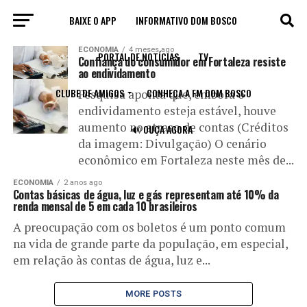
BAIXE O APP
INFORMATIVO DOM BOSCO
All posts tagged "CONTAS"
ECONOMIA
4 meses ago
PORTAL DE NOTÍCIAS
TV
Confiança do consumidor em Fortaleza resiste
ao endividamento
CLUBE DE AMIGOS
CONHEÇA A FM DOM BOSCO
Pesquisa aponta que, embora o
endividamento esteja estável, houve
aumento no atraso de contas (Créditos
🔊 OUÇA AGORA
da imagem: Divulgação) O cenário
econômico em Fortaleza neste mês de...
ECONOMIA
2 anos ago
Contas básicas de água, luz e gás representam até 10% da
renda mensal de 5 em cada 10 brasileiros
A preocupação com os boletos é um ponto comum
na vida de grande parte da população, em especial,
em relação às contas de água, luz e...
MORE POSTS