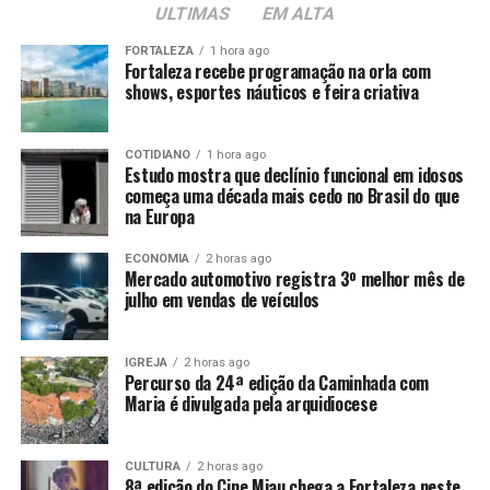
ULTIMAS
EM ALTA
FORTALEZA
1 hora ago
Fortaleza recebe programação na orla com
shows, esportes náuticos e feira criativa
COTIDIANO
1 hora ago
Estudo mostra que declínio funcional em idosos
começa uma década mais cedo no Brasil do que
na Europa
ECONOMIA
2 horas ago
Mercado automotivo registra 3º melhor mês de
julho em vendas de veículos
IGREJA
2 horas ago
Percurso da 24ª edição da Caminhada com
Maria é divulgada pela arquidiocese
CULTURA
2 horas ago
8ª edição do Cine Miau chega a Fortaleza neste