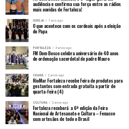
audiência e confirma sua força entre as rádios
mais ouvidas de Fortaleza!
IGREJA
1 ano ago
O que acontece com os cardeais após a eleição
do Papa
FORTALEZA
3 anos ago
FM Dom Bosco celebra aniversário de 40 anos
de ordenação sacerdotal de padre Mauro
CEARÁ
2 anos ago
RioMar Fortaleza recebe Feira de produtos para
gestantes com entrada gratuita a partir de
quarta-feira (4)
CULTURA
2 anos ago
Fortaleza receberá a 6ª edição da Feira
Nacional de Artesanato e Cultura – Fenacce
com artesãos de todo o Brasil