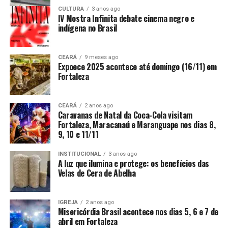
CULTURA
3 anos ago
IV Mostra Infinita debate cinema negro e
indígena no Brasil
CEARÁ
9 meses ago
Expoece 2025 acontece até domingo (16/11) em
Fortaleza
CEARÁ
2 anos ago
Caravanas de Natal da Coca-Cola visitam
Fortaleza, Maracanaú e Maranguape nos dias 8,
9, 10 e 11/11
INSTITUCIONAL
3 anos ago
A luz que ilumina e protege: os benefícios das
Velas de Cera de Abelha
IGREJA
2 anos ago
Misericórdia Brasil acontece nos dias 5, 6 e 7 de
abril em Fortaleza