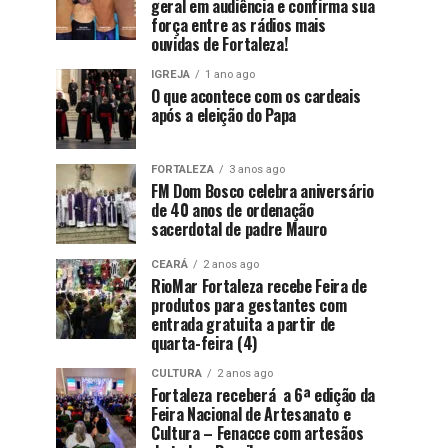
geral em audiência e confirma sua
força entre as rádios mais
ouvidas de Fortaleza!
IGREJA
1 ano ago
O que acontece com os cardeais
após a eleição do Papa
FORTALEZA
3 anos ago
FM Dom Bosco celebra aniversário
de 40 anos de ordenação
sacerdotal de padre Mauro
CEARÁ
2 anos ago
RioMar Fortaleza recebe Feira de
produtos para gestantes com
entrada gratuita a partir de
quarta-feira (4)
CULTURA
2 anos ago
Fortaleza receberá a 6ª edição da
Feira Nacional de Artesanato e
Cultura – Fenacce com artesãos