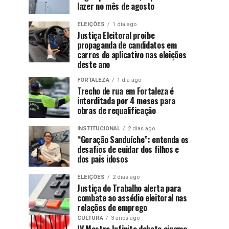
lazer no mês de agosto
ELEIÇÕES
1 dia ago
Justiça Eleitoral proíbe
propaganda de candidatos em
carros de aplicativo nas eleições
deste ano
FORTALEZA
1 dia ago
Trecho de rua em Fortaleza é
interditada por 4 meses para
obras de requalificação
INSTITUCIONAL
2 dias ago
“Geração Sanduíche”: entenda os
desafios de cuidar dos filhos e
dos pais idosos
ELEIÇÕES
2 dias ago
Justiça do Trabalho alerta para
combate ao assédio eleitoral nas
relações de emprego
CULTURA
3 anos ago