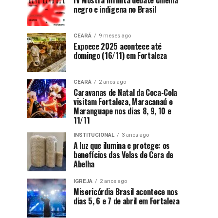
IV Mostra Infinita debate cinema
negro e indígena no Brasil
CEARÁ
9 meses ago
Expoece 2025 acontece até
domingo (16/11) em Fortaleza
CEARÁ
2 anos ago
Caravanas de Natal da Coca-Cola
visitam Fortaleza, Maracanaú e
Maranguape nos dias 8, 9, 10 e
11/11
INSTITUCIONAL
3 anos ago
A luz que ilumina e protege: os
benefícios das Velas de Cera de
Abelha
IGREJA
2 anos ago
Misericórdia Brasil acontece nos
dias 5, 6 e 7 de abril em Fortaleza