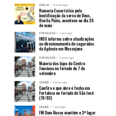
IGREJA
2 anos ago
Romaria Eucarística pela
beatificação da serva de Deus,
Rosita Paiva, acontece no dia 26
de maio
FORTALEZA
1 ano ago
INSS informa sobre atualizações
no direcionamento de segurados
da Agência em Messejana
FORTALEZA
2 anos ago
Maioria das lojas do Centro
funciona no feriado de 7 de
setembro
CEARÁ
2 anos ago
Confira o que abre e fecha em
Fortaleza no feriado de São José
(19/03)
CEARÁ
1 ano ago
FM Dom Bosco mantém o 3º lugar