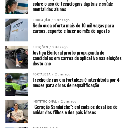
sobre o uso de tecnologias digitais e saúde
mental dos alunos
EDUCAÇÃO
2 dias ago
Rede cuca oferta mais de 10 mil vagas para
cursos, esporte e lazer no mês de agosto
ELEIÇÕES
2 dias ago
Justiça Eleitoral proíbe propaganda de
candidatos em carros de aplicativo nas eleições
deste ano
FORTALEZA
2 dias ago
Trecho de rua em Fortaleza é interditada por 4
meses para obras de requalificação
INSTITUCIONAL
2 dias ago
“Geração Sanduíche”: entenda os desafios de
cuidar dos filhos e dos pais idosos