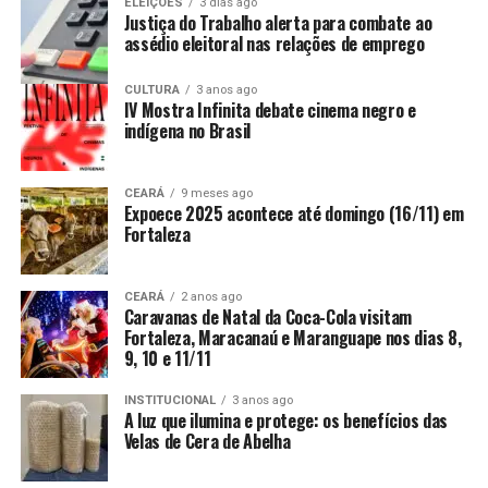
ELEIÇÕES
3 dias ago
Justiça do Trabalho alerta para combate ao
assédio eleitoral nas relações de emprego
CULTURA
3 anos ago
IV Mostra Infinita debate cinema negro e
indígena no Brasil
CEARÁ
9 meses ago
Expoece 2025 acontece até domingo (16/11) em
Fortaleza
CEARÁ
2 anos ago
Caravanas de Natal da Coca-Cola visitam
Fortaleza, Maracanaú e Maranguape nos dias 8,
9, 10 e 11/11
INSTITUCIONAL
3 anos ago
A luz que ilumina e protege: os benefícios das
Velas de Cera de Abelha