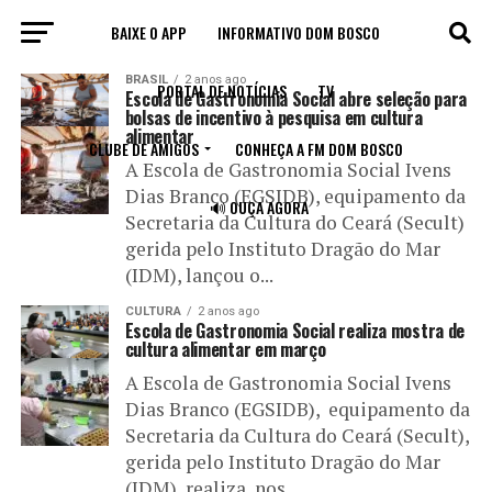
BAIXE O APP
INFORMATIVO DOM BOSCO
All posts tagged "cultura alimentar"
BRASIL
2 anos ago
PORTAL DE NOTÍCIAS
TV
Escola de Gastronomia Social abre seleção para
bolsas de incentivo à pesquisa em cultura
alimentar
CLUBE DE AMIGOS
CONHEÇA A FM DOM BOSCO
A Escola de Gastronomia Social Ivens
Dias Branco (EGSIDB), equipamento da
🔊 OUÇA AGORA
Secretaria da Cultura do Ceará (Secult)
gerida pelo Instituto Dragão do Mar
(IDM), lançou o...
CULTURA
2 anos ago
Escola de Gastronomia Social realiza mostra de
cultura alimentar em março
A Escola de Gastronomia Social Ivens
Dias Branco (EGSIDB), equipamento da
Secretaria da Cultura do Ceará (Secult),
gerida pelo Instituto Dragão do Mar
(IDM), realiza, nos...