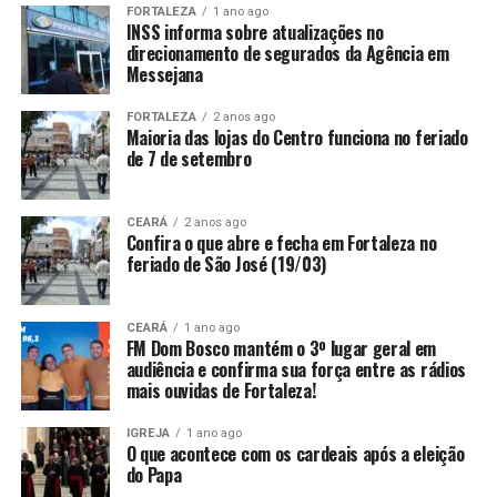
FORTALEZA
1 ano ago
INSS informa sobre atualizações no
direcionamento de segurados da Agência em
Messejana
FORTALEZA
2 anos ago
Maioria das lojas do Centro funciona no feriado
de 7 de setembro
CEARÁ
2 anos ago
Confira o que abre e fecha em Fortaleza no
feriado de São José (19/03)
CEARÁ
1 ano ago
FM Dom Bosco mantém o 3º lugar geral em
audiência e confirma sua força entre as rádios
mais ouvidas de Fortaleza!
IGREJA
1 ano ago
O que acontece com os cardeais após a eleição
do Papa