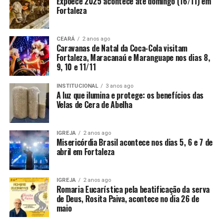
Expoece 2025 acontece até domingo (16/11) em
Fortaleza
CEARÁ
2 anos ago
Caravanas de Natal da Coca-Cola visitam
Fortaleza, Maracanaú e Maranguape nos dias 8,
9, 10 e 11/11
INSTITUCIONAL
3 anos ago
A luz que ilumina e protege: os benefícios das
Velas de Cera de Abelha
IGREJA
2 anos ago
Misericórdia Brasil acontece nos dias 5, 6 e 7 de
abril em Fortaleza
IGREJA
2 anos ago
Romaria Eucarística pela beatificação da serva
de Deus, Rosita Paiva, acontece no dia 26 de
maio