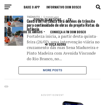
BAIXE O APP
INFORMATIVO DOM BOSCO
All posts tagged "desvio"
TRÂNSITO
5 meses ago
PORTAL DE NOTÍCIAS
TV
Centro de Fortaleza terá desvios de trânsito
para continuidade de obras do projeto Rotas da
Infância
CLUBE DE AMIGOS
CONHEÇA A FM DOM BOSCO
Fortaleza inicia, a partir desta quinta-
feira (26/02), uma intervenção viária no
🔊 OUÇA AGORA
cruzamento das ruas Sena Madureira e
Pinto Madeira com Avenida Visconde
do Rio Branco, no...
MORE POSTS
ADVERTISEMENT