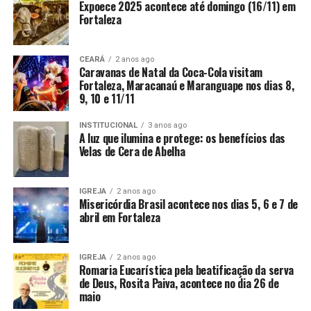
Expoece 2025 acontece até domingo (16/11) em
Fortaleza
CEARÁ
2 anos ago
Caravanas de Natal da Coca-Cola visitam
Fortaleza, Maracanaú e Maranguape nos dias 8,
9, 10 e 11/11
INSTITUCIONAL
3 anos ago
A luz que ilumina e protege: os benefícios das
Velas de Cera de Abelha
IGREJA
2 anos ago
Misericórdia Brasil acontece nos dias 5, 6 e 7 de
abril em Fortaleza
IGREJA
2 anos ago
Romaria Eucarística pela beatificação da serva
de Deus, Rosita Paiva, acontece no dia 26 de
maio