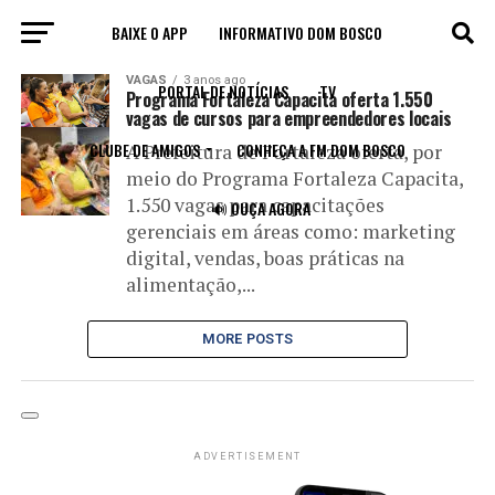
BAIXE O APP
INFORMATIVO DOM BOSCO
All posts tagged "empreendedores"
VAGAS
3 anos ago
PORTAL DE NOTÍCIAS
TV
Programa Fortaleza Capacita oferta 1.550
vagas de cursos para empreendedores locais
CLUBE DE AMIGOS
CONHEÇA A FM DOM BOSCO
A Prefeitura de Fortaleza oferta, por
meio do Programa Fortaleza Capacita,
1.550 vagas para capacitações
🔊 OUÇA AGORA
gerenciais em áreas como: marketing
digital, vendas, boas práticas na
alimentação,...
MORE POSTS
ADVERTISEMENT