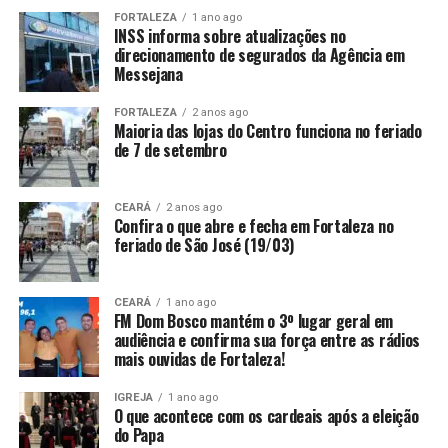
FORTALEZA
1 ano ago
INSS informa sobre atualizações no
direcionamento de segurados da Agência em
Messejana
FORTALEZA
2 anos ago
Maioria das lojas do Centro funciona no feriado
de 7 de setembro
CEARÁ
2 anos ago
Confira o que abre e fecha em Fortaleza no
feriado de São José (19/03)
CEARÁ
1 ano ago
FM Dom Bosco mantém o 3º lugar geral em
audiência e confirma sua força entre as rádios
mais ouvidas de Fortaleza!
IGREJA
1 ano ago
O que acontece com os cardeais após a eleição
do Papa