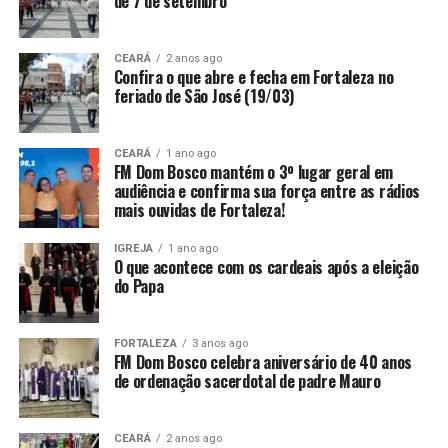
de 7 de setembro
CEARÁ
2 anos ago
Confira o que abre e fecha em Fortaleza no
feriado de São José (19/03)
CEARÁ
1 ano ago
FM Dom Bosco mantém o 3º lugar geral em
audiência e confirma sua força entre as rádios
mais ouvidas de Fortaleza!
IGREJA
1 ano ago
O que acontece com os cardeais após a eleição
do Papa
FORTALEZA
3 anos ago
FM Dom Bosco celebra aniversário de 40 anos
de ordenação sacerdotal de padre Mauro
CEARÁ
2 anos ago