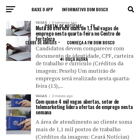
BAIXE O APP
INFORMATIVO DOM BOSCO
All posts tagged "empresas"
VAGAS
4 semanas ago
PORTAL DE NOTÍCIAS
TV
Mutirão oferece mais de 1,1 mil vagas de
emprego nesta quarta-feira no Centro de
Fortaleza
CLUBE DE AMIGOS
CONHEÇA A FM DOM BOSCO
Candidatos devem comparecer com
documento de identidade, CPF, carteira
🔊 OUÇA AGORA
de trabalho e currículo (Créditos da
imagem: Pexels) Um mutirão de
empregos será realizado nesta quarta-
feira (15),...
VAGAS
2 meses ago
Com quase 4 mil vagas abertas, setor de
telemarketing lidera ofertas de emprego nesta
semana
A área de atendimento ao cliente soma
mais de 1,1 mil postos de trabalho
(Créditos da imagem: Ceará Notícias)