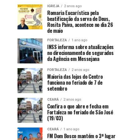
IGREJA
2 anos ago
Romaria Eucarística pela
beatificação da serva de Deus,
Rosita Paiva, acontece no dia 26
de maio
FORTALEZA
1 ano ago
INSS informa sobre atualizações
no direcionamento de segurados
da Agência em Messejana
FORTALEZA
2 anos ago
Maioria das lojas do Centro
funciona no feriado de 7 de
setembro
CEARÁ
2 anos ago
Confira o que abre e fecha em
Fortaleza no feriado de São José
(19/03)
CEARÁ
1 ano ago
FM Dom Bosco mantém o 3º lugar