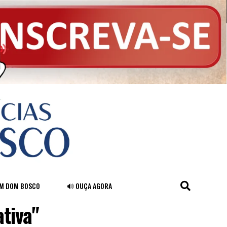
FM DOM BOSCO
🔊 OUÇA AGORA
tiva"