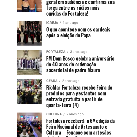
geral em audiência e confirma sua
força entre as rádios mais
ouvidas de Fortaleza!
IGREJA
1 ano ago
O que acontece com os cardeais
após a eleição do Papa
FORTALEZA
3 anos ago
FM Dom Bosco celebra aniversário
de 40 anos de ordenação
sacerdotal de padre Mauro
CEARÁ
2 anos ago
RioMar Fortaleza recebe Feira de
produtos para gestantes com
entrada gratuita a partir de
quarta-feira (4)
CULTURA
2 anos ago
Fortaleza receberá a 6ª edição da
Feira Nacional de Artesanato e
Cultura – Fenacce com artesãos