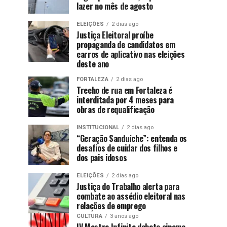
lazer no mês de agosto
ELEIÇÕES
2 dias ago
Justiça Eleitoral proíbe
propaganda de candidatos em
carros de aplicativo nas eleições
deste ano
FORTALEZA
2 dias ago
Trecho de rua em Fortaleza é
interditada por 4 meses para
obras de requalificação
INSTITUCIONAL
2 dias ago
“Geração Sanduíche”: entenda os
desafios de cuidar dos filhos e
dos pais idosos
ELEIÇÕES
2 dias ago
Justiça do Trabalho alerta para
combate ao assédio eleitoral nas
relações de emprego
CULTURA
3 anos ago