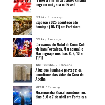
IV Mostra Infinita debate cinema
negro e indígena no Brasil
CEARÁ
9 meses ago
Expoece 2025 acontece até
domingo (16/11) em Fortaleza
CEARÁ
2 anos ago
Caravanas de Natal da Coca-Cola
visitam Fortaleza, Maracanaú e
Maranguape nos dias 8, 9, 10 e
11/11
INSTITUCIONAL
3 anos ago
A luz que ilumina e protege: os
benefícios das Velas de Cera de
Abelha
IGREJA
2 anos ago
Misericórdia Brasil acontece nos
dias 5, 6 e 7 de abril em Fortaleza