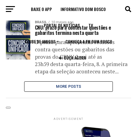
BAIXE O APP
INFORMATIVO DOM BOSCO
All posts tagged "gabaritos"
BRASIL
10 meses ago
PORTAL DE NOTÍCIAS
TV
CNU: prazo para contestar questões e
gabaritos termina nesta quarta
CLUBE DE AMIGOS
CONHEÇA A FM DOM BOSCO
O prazo para apresentar recursos
contra questões ou gabaritos das
provas do CPNU 2 vai até as
🔊 OUÇA AGORA
23h59 desta quarta-feira, 8. A primeira
etapa da seleção aconteceu neste...
MORE POSTS
ADVERTISEMENT