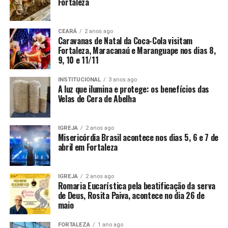
Fortaleza
CEARÁ
2 anos ago
Caravanas de Natal da Coca-Cola visitam
Fortaleza, Maracanaú e Maranguape nos dias 8,
9, 10 e 11/11
INSTITUCIONAL
3 anos ago
A luz que ilumina e protege: os benefícios das
Velas de Cera de Abelha
IGREJA
2 anos ago
Misericórdia Brasil acontece nos dias 5, 6 e 7 de
abril em Fortaleza
IGREJA
2 anos ago
Romaria Eucarística pela beatificação da serva
de Deus, Rosita Paiva, acontece no dia 26 de
maio
FORTALEZA
1 ano ago