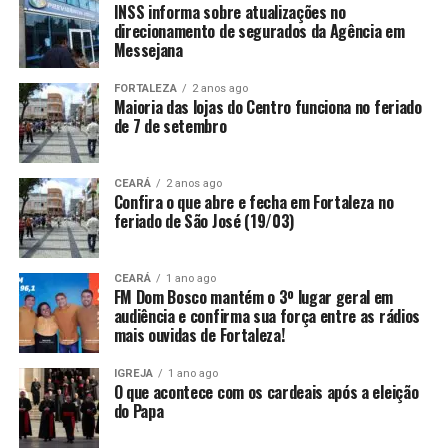
INSS informa sobre atualizações no
direcionamento de segurados da Agência em
Messejana
FORTALEZA
2 anos ago
Maioria das lojas do Centro funciona no feriado
de 7 de setembro
CEARÁ
2 anos ago
Confira o que abre e fecha em Fortaleza no
feriado de São José (19/03)
CEARÁ
1 ano ago
FM Dom Bosco mantém o 3º lugar geral em
audiência e confirma sua força entre as rádios
mais ouvidas de Fortaleza!
IGREJA
1 ano ago
O que acontece com os cardeais após a eleição
do Papa