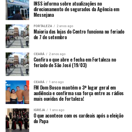
INSS informa sobre atualizações no
direcionamento de segurados da Agência em
Messejana
FORTALEZA
2 anos ago
Maioria das lojas do Centro funciona no feriado
de 7 de setembro
CEARÁ
2 anos ago
Confira o que abre e fecha em Fortaleza no
feriado de São José (19/03)
CEARÁ
1 ano ago
FM Dom Bosco mantém o 3º lugar geral em
audiência e confirma sua força entre as rádios
mais ouvidas de Fortaleza!
IGREJA
1 ano ago
O que acontece com os cardeais após a eleição
do Papa