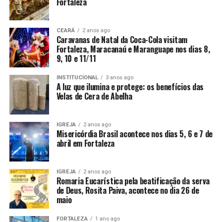
Fortaleza
CEARÁ
2 anos ago
Caravanas de Natal da Coca-Cola visitam
Fortaleza, Maracanaú e Maranguape nos dias 8,
9, 10 e 11/11
INSTITUCIONAL
3 anos ago
A luz que ilumina e protege: os benefícios das
Velas de Cera de Abelha
IGREJA
2 anos ago
Misericórdia Brasil acontece nos dias 5, 6 e 7 de
abril em Fortaleza
IGREJA
2 anos ago
Romaria Eucarística pela beatificação da serva
de Deus, Rosita Paiva, acontece no dia 26 de
maio
FORTALEZA
1 ano ago