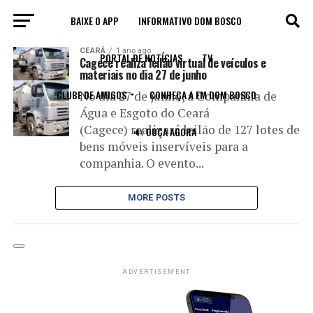
BAIXE O APP
INFORMATIVO DOM BOSCO
All posts tagged "leilão virtual"
CEARÁ
1 ano ago
PORTAL DE NOTÍCIAS
TV
Cagece realiza leilão virtual de veículos e
materiais no dia 27 de junho
CLUBE DE AMIGOS
CONHEÇA A FM DOM BOSCO
No dia 27 de junho, a Companhia de
Água e Esgoto do Ceará
(Cagece) realizará leilão de 127 lotes de
🔊 OUÇA AGORA
bens móveis inservíveis para a
companhia. O evento...
MORE POSTS
ADVERTISEMENT