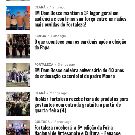
CEARÁ
1 ano ago
FM Dom Bosco mantém o 3º lugar geral em
audiência e confirma sua força entre as rádios
mais ouvidas de Fortaleza!
IGREJA
1 ano ago
O que acontece com os cardeais após a eleição
do Papa
FORTALEZA
3 anos ago
FM Dom Bosco celebra aniversário de 40 anos
de ordenação sacerdotal de padre Mauro
CEARÁ
2 anos ago
RioMar Fortaleza recebe Feira de produtos para
gestantes com entrada gratuita a partir de
quarta-feira (4)
CULTURA
2 anos ago
Fortaleza receberá a 6ª edição da Feira
Nacional de Artesanato e Cultura – Fenacce