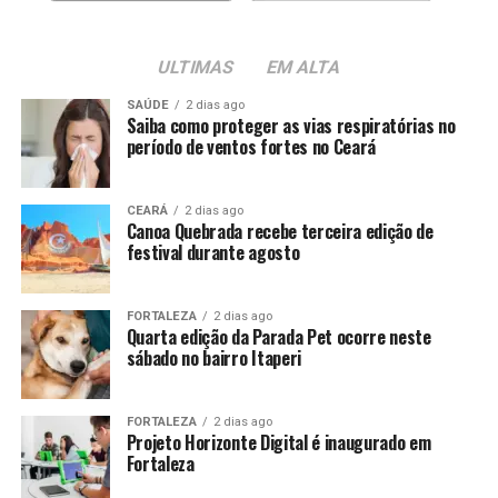
ULTIMAS
EM ALTA
SAÚDE
2 dias ago
Saiba como proteger as vias respiratórias no
período de ventos fortes no Ceará
CEARÁ
2 dias ago
Canoa Quebrada recebe terceira edição de
festival durante agosto
FORTALEZA
2 dias ago
Quarta edição da Parada Pet ocorre neste
sábado no bairro Itaperi
FORTALEZA
2 dias ago
Projeto Horizonte Digital é inaugurado em
Fortaleza