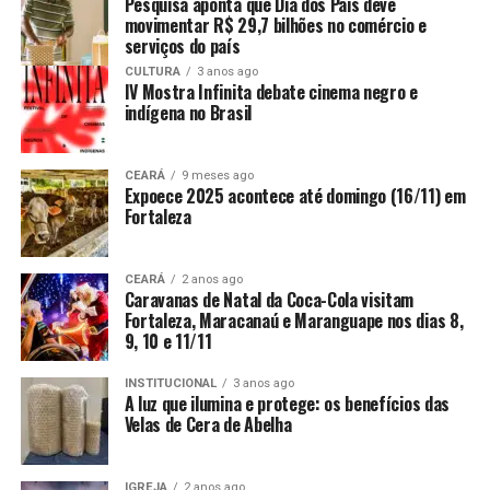
Pesquisa aponta que Dia dos Pais deve
movimentar R$ 29,7 bilhões no comércio e
serviços do país
CULTURA
3 anos ago
IV Mostra Infinita debate cinema negro e
indígena no Brasil
CEARÁ
9 meses ago
Expoece 2025 acontece até domingo (16/11) em
Fortaleza
CEARÁ
2 anos ago
Caravanas de Natal da Coca-Cola visitam
Fortaleza, Maracanaú e Maranguape nos dias 8,
9, 10 e 11/11
INSTITUCIONAL
3 anos ago
A luz que ilumina e protege: os benefícios das
Velas de Cera de Abelha
IGREJA
2 anos ago