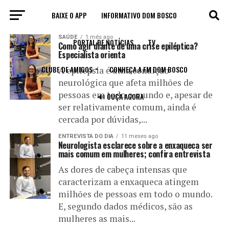
BAIXE O APP
INFORMATIVO DOM BOSCO
All posts tagged "neurologia"
SAÚDE
1 mês ago
PORTAL DE NOTÍCIAS
TV
Como agir diante de uma crise epiléptica?
Especialista orienta
CLUBE DE AMIGOS
CONHEÇA A FM DOM BOSCO
A epilepsia é uma condição
neurológica que afeta milhões de
pessoas em todo o mundo e, apesar de
🔊 OUÇA AGORA
ser relativamente comum, ainda é
cercada por dúvidas,...
ENTREVISTA DO DIA
11 meses ago
Neurologista esclarece sobre a enxaqueca ser
mais comum em mulheres; confira entrevista
As dores de cabeça intensas que
caracterizam a enxaqueca atingem
milhões de pessoas em todo o mundo.
E, segundo dados médicos, são as
mulheres as mais...