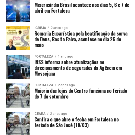
Misericórdia Brasil acontece nos dias 5, 6 e 7 de
abril em Fortaleza
IGREJA
2 anos ago
Romaria Eucarística pela beatificação da serva
de Deus, Rosita Paiva, acontece no dia 26 de
maio
FORTALEZA
1 ano ago
INSS informa sobre atualizações no
direcionamento de segurados da Agência em
Messejana
FORTALEZA
2 anos ago
Maioria das lojas do Centro funciona no feriado
de 7 de setembro
CEARÁ
2 anos ago
Confira o que abre e fecha em Fortaleza no
feriado de São José (19/03)