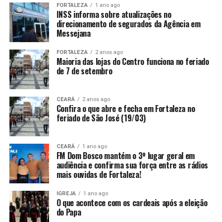
FORTALEZA
1 ano ago
INSS informa sobre atualizações no
direcionamento de segurados da Agência em
Messejana
FORTALEZA
2 anos ago
Maioria das lojas do Centro funciona no feriado
de 7 de setembro
CEARÁ
2 anos ago
Confira o que abre e fecha em Fortaleza no
feriado de São José (19/03)
CEARÁ
1 ano ago
FM Dom Bosco mantém o 3º lugar geral em
audiência e confirma sua força entre as rádios
mais ouvidas de Fortaleza!
IGREJA
1 ano ago
O que acontece com os cardeais após a eleição
do Papa