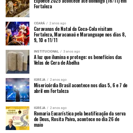
Expoece 2025 acontece até domingo (16/11) em
Fortaleza
CEARÁ
2 anos ago
Caravanas de Natal da Coca-Cola visitam
Fortaleza, Maracanaú e Maranguape nos dias 8,
9, 10 e 11/11
INSTITUCIONAL
3 anos ago
A luz que ilumina e protege: os benefícios das
Velas de Cera de Abelha
IGREJA
2 anos ago
Misericórdia Brasil acontece nos dias 5, 6 e 7 de
abril em Fortaleza
IGREJA
2 anos ago
Romaria Eucarística pela beatificação da serva
de Deus, Rosita Paiva, acontece no dia 26 de
maio