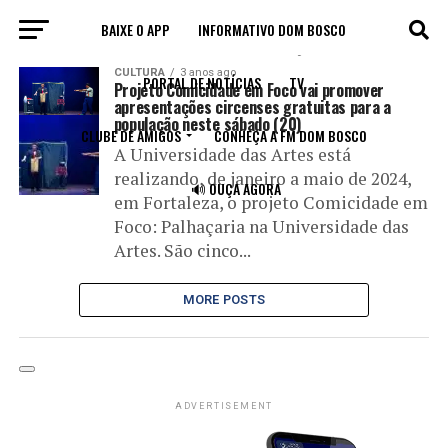
BAIXE O APP
INFORMATIVO DOM BOSCO
All posts tagged "palhaçaria"
CULTURA
3 anos ago
PORTAL DE NOTÍCIAS
TV
Projeto Comicidade em Foco vai promover
apresentações circenses gratuitas para a
população neste sábado (20)
CLUBE DE AMIGOS
CONHEÇA A FM DOM BOSCO
A Universidade das Artes está
realizando, de janeiro a maio de 2024,
🔊 OUÇA AGORA
em Fortaleza, o projeto Comicidade em
Foco: Palhaçaria na Universidade das
Artes. São cinco...
MORE POSTS
ADVERTISEMENT