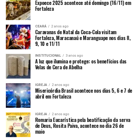
Expoece 2025 acontece até domingo (16/11) em
Fortaleza
CEARÁ
2 anos ago
Caravanas de Natal da Coca-Cola visitam
Fortaleza, Maracanaú e Maranguape nos dias 8,
9, 10 e 11/11
INSTITUCIONAL
3 anos ago
A luz que ilumina e protege: os benefícios das
Velas de Cera de Abelha
IGREJA
2 anos ago
Misericórdia Brasil acontece nos dias 5, 6 e 7 de
abril em Fortaleza
IGREJA
2 anos ago
Romaria Eucarística pela beatificação da serva
de Deus, Rosita Paiva, acontece no dia 26 de
maio