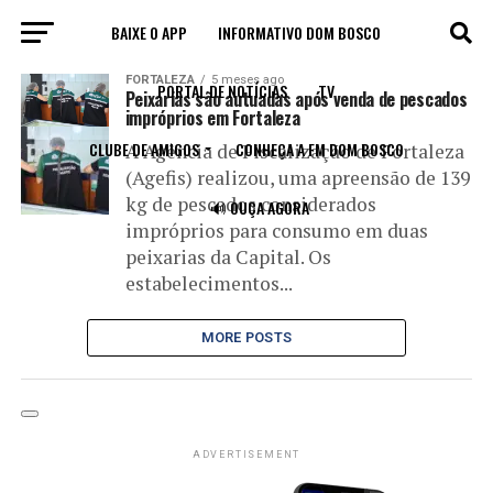
BAIXE O APP
INFORMATIVO DOM BOSCO
All posts tagged "peixaria"
FORTALEZA
5 meses ago
PORTAL DE NOTÍCIAS
TV
Peixarias são autuadas após venda de pescados
impróprios em Fortaleza
CLUBE DE AMIGOS
CONHEÇA A FM DOM BOSCO
A Agência de Fiscalização de Fortaleza
(Agefis) realizou, uma apreensão de 139
kg de pescados considerados
🔊 OUÇA AGORA
impróprios para consumo em duas
peixarias da Capital. Os
estabelecimentos...
MORE POSTS
ADVERTISEMENT