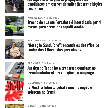
candidatos em carros de aplicativo nas eleições
deste ano
FORTALEZA
2 dias ago
Trecho de rua em Fortaleza é interditada por 4
meses para obras de requalificação
INSTITUCIONAL
2 dias ago
“Geração Sanduíche”: entenda os desafios de
cuidar dos filhos e dos pais idosos
ELEIÇÕES
3 dias ago
Justiça do Trabalho alerta para combate ao
assédio eleitoral nas relações de emprego
CULTURA
3 anos ago
IV Mostra Infinita debate cinema negro e
indígena no Brasil
CEARÁ
9 meses ago