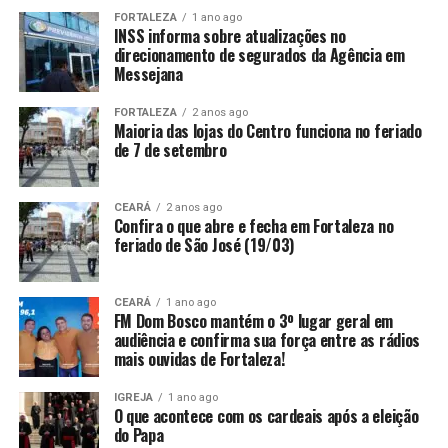
FORTALEZA
1 ano ago
INSS informa sobre atualizações no
direcionamento de segurados da Agência em
Messejana
FORTALEZA
2 anos ago
Maioria das lojas do Centro funciona no feriado
de 7 de setembro
CEARÁ
2 anos ago
Confira o que abre e fecha em Fortaleza no
feriado de São José (19/03)
CEARÁ
1 ano ago
FM Dom Bosco mantém o 3º lugar geral em
audiência e confirma sua força entre as rádios
mais ouvidas de Fortaleza!
IGREJA
1 ano ago
O que acontece com os cardeais após a eleição
do Papa