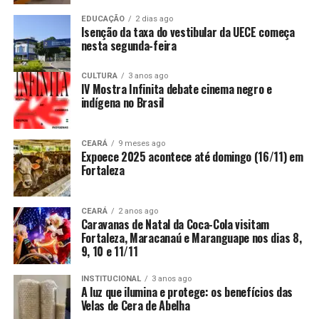
EDUCAÇÃO
2 dias ago
Isenção da taxa do vestibular da UECE começa
nesta segunda-feira
CULTURA
3 anos ago
IV Mostra Infinita debate cinema negro e
indígena no Brasil
CEARÁ
9 meses ago
Expoece 2025 acontece até domingo (16/11) em
Fortaleza
CEARÁ
2 anos ago
Caravanas de Natal da Coca-Cola visitam
Fortaleza, Maracanaú e Maranguape nos dias 8,
9, 10 e 11/11
INSTITUCIONAL
3 anos ago
A luz que ilumina e protege: os benefícios das
Velas de Cera de Abelha