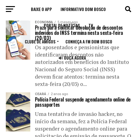
BAIXE O APP
INFORMATIVO DOM BOSCO
All posts tagged "PF"
ECONOMIA
5 meses ago
PORTAL DE NOTÍCIAS
TV
Prazo para solicitar devolução de descontos
indevidos do INSS termina nesta sexta-feira
(20/03)
CLUBE DE AMIGOS
CONHEÇA A FM DOM BOSCO
Os aposentados e pensionistas que
identificaram descontos não
🔊 OUÇA AGORA
autorizados em benefícios do Instituto
Nacional do Seguro Social (INSS)
devem ficar atentos: termina nesta
sexta-feira (20/03) o...
CEARÁ
2 anos ago
Polícia Federal suspende agendamento online de
passaportes
Uma tentativa de invasão hacker, no
início da semana, fez a Polícia Federal
suspender o agendamento online para
solicitação de emissão de passaporte. O