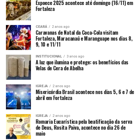
Expoece 2025 acontece até domingo (16/11) em
Fortaleza
CEARÁ
2 anos ago
Caravanas de Natal da Coca-Cola visitam
Fortaleza, Maracanaú e Maranguape nos dias 8,
9, 10 e 11/11
INSTITUCIONAL
3 anos ago
A luz que ilumina e protege: os benefícios das
Velas de Cera de Abelha
IGREJA
2 anos ago
Misericórdia Brasil acontece nos dias 5, 6 e 7 de
abril em Fortaleza
IGREJA
2 anos ago
Romaria Eucarística pela beatificação da serva
de Deus, Rosita Paiva, acontece no dia 26 de
maio