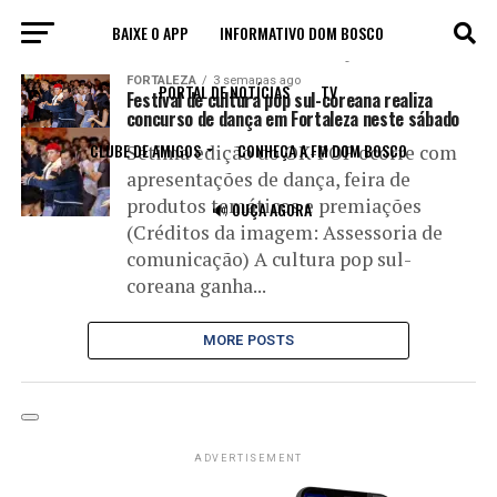
BAIXE O APP
INFORMATIVO DOM BOSCO
All posts tagged "PREMIAÇÃO"
FORTALEZA
3 semanas ago
PORTAL DE NOTÍCIAS
TV
Festival de cultura pop sul-coreana realiza
concurso de dança em Fortaleza neste sábado
CLUBE DE AMIGOS
CONHEÇA A FM DOM BOSCO
Sétima edição do OK-POP ocorre com
apresentações de dança, feira de
produtos temáticos e premiações
🔊 OUÇA AGORA
(Créditos da imagem: Assessoria de
comunicação) A cultura pop sul-
coreana ganha...
MORE POSTS
ADVERTISEMENT