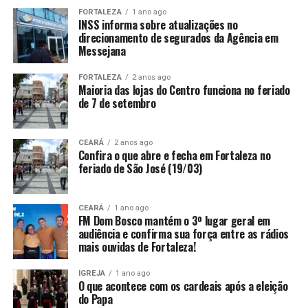
FORTALEZA
1 ano ago
INSS informa sobre atualizações no
direcionamento de segurados da Agência em
Messejana
FORTALEZA
2 anos ago
Maioria das lojas do Centro funciona no feriado
de 7 de setembro
CEARÁ
2 anos ago
Confira o que abre e fecha em Fortaleza no
feriado de São José (19/03)
CEARÁ
1 ano ago
FM Dom Bosco mantém o 3º lugar geral em
audiência e confirma sua força entre as rádios
mais ouvidas de Fortaleza!
IGREJA
1 ano ago
O que acontece com os cardeais após a eleição
do Papa