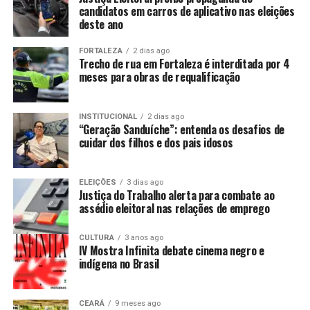
candidatos em carros de aplicativo nas eleições
deste ano
FORTALEZA
2 dias ago
Trecho de rua em Fortaleza é interditada por 4
meses para obras de requalificação
INSTITUCIONAL
2 dias ago
“Geração Sanduíche”: entenda os desafios de
cuidar dos filhos e dos pais idosos
ELEIÇÕES
3 dias ago
Justiça do Trabalho alerta para combate ao
assédio eleitoral nas relações de emprego
CULTURA
3 anos ago
IV Mostra Infinita debate cinema negro e
indígena no Brasil
CEARÁ
9 meses ago