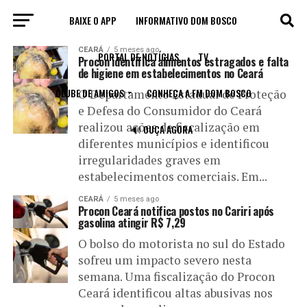
BAIXE O APP
INFORMATIVO DOM BOSCO
All posts tagged "PROCON"
CEARÁ
5 meses ago
PORTAL DE NOTÍCIAS
TV
Procon identifica alimentos estragados e falta
de higiene em estabelecimentos no Ceará
CLUBE DE AMIGOS
CONHEÇA A FM DOM BOSCO
O Departamento Estadual de Proteção
e Defesa do Consumidor do Ceará
realizou ações de fiscalização em
🔊 OUÇA AGORA
diferentes municípios e identificou
irregularidades graves em
estabelecimentos comerciais. Em...
CEARÁ
5 meses ago
Procon Ceará notifica postos no Cariri após
gasolina atingir R$ 7,29
O bolso do motorista no sul do Estado
sofreu um impacto severo nesta
semana. Uma fiscalização do Procon
Ceará identificou altas abusivas nos