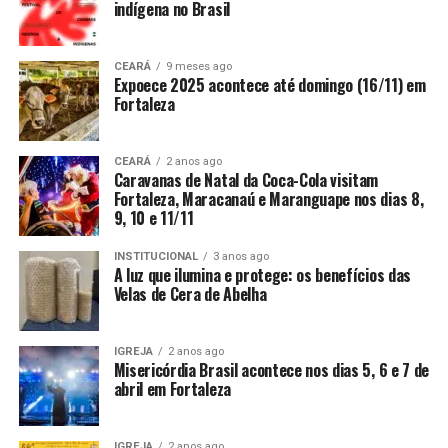
indígena no Brasil
CEARÁ
9 meses ago
Expoece 2025 acontece até domingo (16/11) em
Fortaleza
CEARÁ
2 anos ago
Caravanas de Natal da Coca-Cola visitam
Fortaleza, Maracanaú e Maranguape nos dias 8,
9, 10 e 11/11
INSTITUCIONAL
3 anos ago
A luz que ilumina e protege: os benefícios das
Velas de Cera de Abelha
IGREJA
2 anos ago
Misericórdia Brasil acontece nos dias 5, 6 e 7 de
abril em Fortaleza
IGREJA
2 anos ago