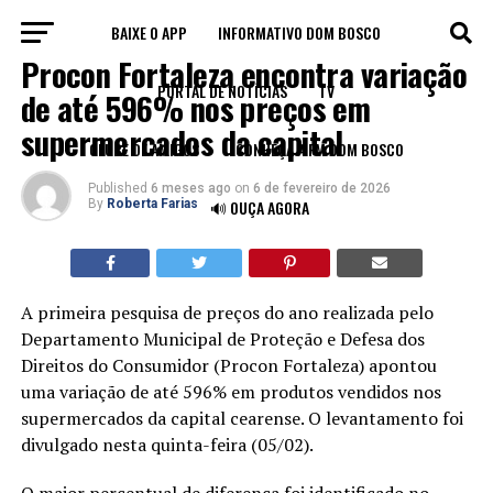
BAIXE O APP
INFORMATIVO DOM BOSCO
ECONOMIA
Procon Fortaleza encontra variação
PORTAL DE NOTÍCIAS
TV
de até 596% nos preços em
supermercados da capital
CLUBE DE AMIGOS
CONHEÇA A FM DOM BOSCO
Published
6 meses ago
on
6 de fevereiro de 2026
By
Roberta Farias
🔊 OUÇA AGORA
A primeira pesquisa de preços do ano realizada pelo
Departamento Municipal de Proteção e Defesa dos
Direitos do Consumidor (Procon Fortaleza) apontou
uma variação de até 596% em produtos vendidos nos
supermercados da capital cearense. O levantamento foi
divulgado nesta quinta-feira (05/02).
O maior percentual de diferença foi identificado no