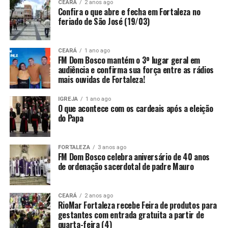
CEARÁ
2 anos ago
Confira o que abre e fecha em Fortaleza no
feriado de São José (19/03)
CEARÁ
1 ano ago
FM Dom Bosco mantém o 3º lugar geral em
audiência e confirma sua força entre as rádios
mais ouvidas de Fortaleza!
IGREJA
1 ano ago
O que acontece com os cardeais após a eleição
do Papa
FORTALEZA
3 anos ago
FM Dom Bosco celebra aniversário de 40 anos
de ordenação sacerdotal de padre Mauro
CEARÁ
2 anos ago
RioMar Fortaleza recebe Feira de produtos para
gestantes com entrada gratuita a partir de
quarta-feira (4)