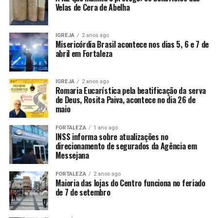
Velas de Cera de Abelha
IGREJA
2 anos ago
Misericórdia Brasil acontece nos dias 5, 6 e 7 de
abril em Fortaleza
IGREJA
2 anos ago
Romaria Eucarística pela beatificação da serva
de Deus, Rosita Paiva, acontece no dia 26 de
maio
FORTALEZA
1 ano ago
INSS informa sobre atualizações no
direcionamento de segurados da Agência em
Messejana
FORTALEZA
2 anos ago
Maioria das lojas do Centro funciona no feriado
de 7 de setembro