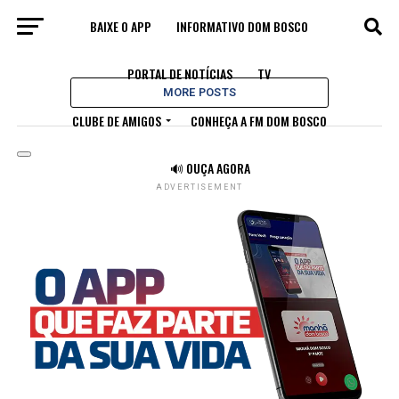
BAIXE O APP
INFORMATIVO DOM BOSCO
All posts tagged "Salesianos"
PORTAL DE NOTÍCIAS
TV
MORE POSTS
CLUBE DE AMIGOS
CONHEÇA A FM DOM BOSCO
🔊 OUÇA AGORA
ADVERTISEMENT