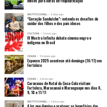
meses para obras de requalificação
INSTITUCIONAL
2 dias ago
“Geração Sanduíche”: entenda os desafios de
cuidar dos filhos e dos pais idosos
CULTURA
3 anos ago
IV Mostra Infinita debate cinema negro e
indígena no Brasil
CEARÁ
9 meses ago
Expoece 2025 acontece até domingo (16/11) em
Fortaleza
CEARÁ
2 anos ago
Caravanas de Natal da Coca-Cola visitam
Fortaleza, Maracanaú e Maranguape nos dias 8,
9, 10 e 11/11
INSTITUCIONAL
3 anos ago
A luz que ilumina e protege: os benefícios das