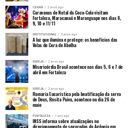
CEARÁ
2 anos ago
Caravanas de Natal da Coca-Cola visitam
Fortaleza, Maracanaú e Maranguape nos dias 8,
9, 10 e 11/11
INSTITUCIONAL
3 anos ago
A luz que ilumina e protege: os benefícios das
Velas de Cera de Abelha
IGREJA
2 anos ago
Misericórdia Brasil acontece nos dias 5, 6 e 7 de
abril em Fortaleza
IGREJA
2 anos ago
Romaria Eucarística pela beatificação da serva
de Deus, Rosita Paiva, acontece no dia 26 de
maio
FORTALEZA
1 ano ago
INSS informa sobre atualizações no
direcionamento de segurados da Agência em