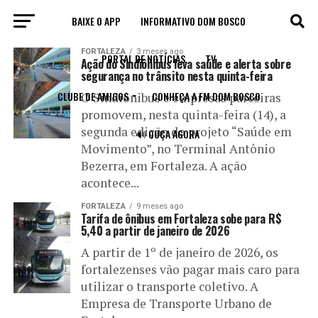
BAIXE O APP
INFORMATIVO DOM BOSCO
All posts tagged "Sindiônibus"
FORTALEZA
3 meses ago
PORTAL DE NOTÍCIAS
TV
Ação do Sindiônibus leva saúde e alerta sobre
segurança no trânsito nesta quinta-feira
CLUBE DE AMIGOS
CONHEÇA A FM DOM BOSCO
O Sindiônibus e empresas parceiras
promovem, nesta quinta-feira (14), a
segunda edição do projeto “Saúde em
🔊 OUÇA AGORA
Movimento”, no Terminal Antônio
Bezerra, em Fortaleza. A ação
acontece...
FORTALEZA
9 meses ago
Tarifa de ônibus em Fortaleza sobe para R$
5,40 a partir de janeiro de 2026
A partir de 1º de janeiro de 2026, os
fortalezenses vão pagar mais caro para
utilizar o transporte coletivo. A
Empresa de Transporte Urbano de