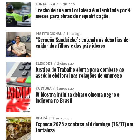
FORTALEZA
1 dia ago
Trecho de rua em Fortaleza é interditada por 4
meses para obras de requalificação
INSTITUCIONAL
1 dia ago
“Geração Sanduíche”: entenda os desafios de
cuidar dos filhos e dos pais idosos
ELEIÇÕES
2 dias ago
Justiça do Trabalho alerta para combate ao
assédio eleitoral nas relações de emprego
CULTURA
3 anos ago
IV Mostra Infinita debate cinema negro e
indígena no Brasil
CEARÁ
9 meses ago
Expoece 2025 acontece até domingo (16/11) em
Fortaleza