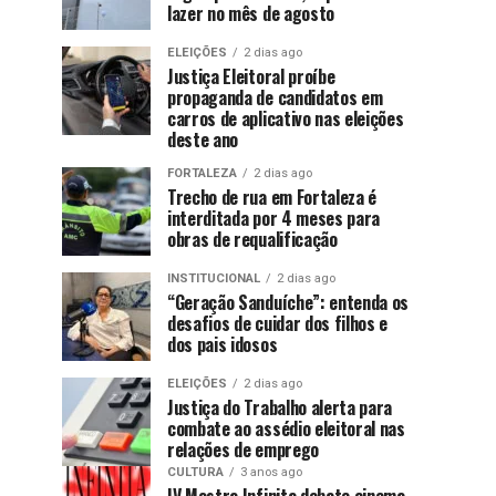
lazer no mês de agosto
ELEIÇÕES
2 dias ago
Justiça Eleitoral proíbe
propaganda de candidatos em
carros de aplicativo nas eleições
deste ano
FORTALEZA
2 dias ago
Trecho de rua em Fortaleza é
interditada por 4 meses para
obras de requalificação
INSTITUCIONAL
2 dias ago
“Geração Sanduíche”: entenda os
desafios de cuidar dos filhos e
dos pais idosos
ELEIÇÕES
2 dias ago
Justiça do Trabalho alerta para
combate ao assédio eleitoral nas
relações de emprego
CULTURA
3 anos ago