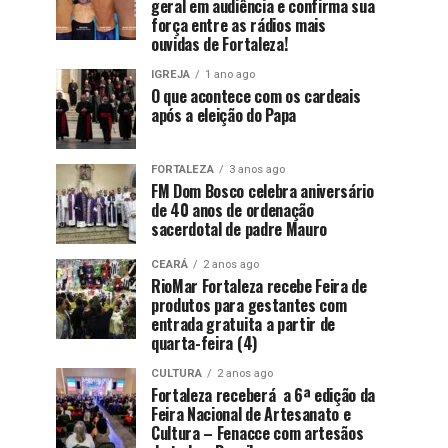
geral em audiência e confirma sua
força entre as rádios mais
ouvidas de Fortaleza!
IGREJA
1 ano ago
O que acontece com os cardeais
após a eleição do Papa
FORTALEZA
3 anos ago
FM Dom Bosco celebra aniversário
de 40 anos de ordenação
sacerdotal de padre Mauro
CEARÁ
2 anos ago
RioMar Fortaleza recebe Feira de
produtos para gestantes com
entrada gratuita a partir de
quarta-feira (4)
CULTURA
2 anos ago
Fortaleza receberá a 6ª edição da
Feira Nacional de Artesanato e
Cultura – Fenacce com artesãos