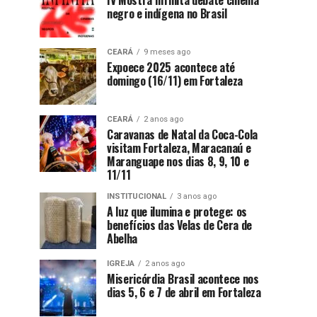
IV Mostra Infinita debate cinema
negro e indígena no Brasil
CEARÁ
9 meses ago
Expoece 2025 acontece até
domingo (16/11) em Fortaleza
CEARÁ
2 anos ago
Caravanas de Natal da Coca-Cola
visitam Fortaleza, Maracanaú e
Maranguape nos dias 8, 9, 10 e
11/11
INSTITUCIONAL
3 anos ago
A luz que ilumina e protege: os
benefícios das Velas de Cera de
Abelha
IGREJA
2 anos ago
Misericórdia Brasil acontece nos
dias 5, 6 e 7 de abril em Fortaleza