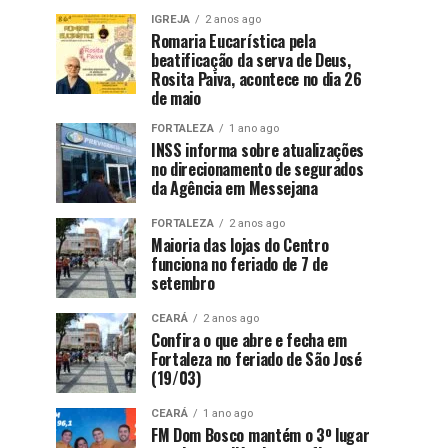
IGREJA
2 anos ago
Romaria Eucarística pela
beatificação da serva de Deus,
Rosita Paiva, acontece no dia 26
de maio
FORTALEZA
1 ano ago
INSS informa sobre atualizações
no direcionamento de segurados
da Agência em Messejana
FORTALEZA
2 anos ago
Maioria das lojas do Centro
funciona no feriado de 7 de
setembro
CEARÁ
2 anos ago
Confira o que abre e fecha em
Fortaleza no feriado de São José
(19/03)
CEARÁ
1 ano ago
FM Dom Bosco mantém o 3º lugar