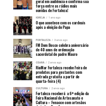
geral em audiência e confirma sua
força entre as rádios mais
ouvidas de Fortaleza!
IGREJA
1 ano ago
O que acontece com os cardeais
após a eleição do Papa
FORTALEZA
3 anos ago
FM Dom Bosco celebra aniversário
de 40 anos de ordenação
sacerdotal de padre Mauro
CEARÁ
2 anos ago
RioMar Fortaleza recebe Feira de
produtos para gestantes com
entrada gratuita a partir de
quarta-feira (4)
CULTURA
2 anos ago
Fortaleza receberá a 6ª edição da
Feira Nacional de Artesanato e
Cultura – Fenacce com artesãos