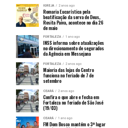
IGREJA
2 anos ago
Romaria Eucarística pela
beatificação da serva de Deus,
Rosita Paiva, acontece no dia 26
de maio
FORTALEZA
1 ano ago
INSS informa sobre atualizações
no direcionamento de segurados
da Agência em Messejana
FORTALEZA
2 anos ago
Maioria das lojas do Centro
funciona no feriado de 7 de
setembro
CEARÁ
2 anos ago
Confira o que abre e fecha em
Fortaleza no feriado de São José
(19/03)
CEARÁ
1 ano ago
FM Dom Bosco mantém o 3º lugar