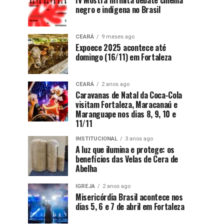
IV Mostra Infinita debate cinema
negro e indígena no Brasil
CEARÁ
9 meses ago
Expoece 2025 acontece até
domingo (16/11) em Fortaleza
CEARÁ
2 anos ago
Caravanas de Natal da Coca-Cola
visitam Fortaleza, Maracanaú e
Maranguape nos dias 8, 9, 10 e
11/11
INSTITUCIONAL
3 anos ago
A luz que ilumina e protege: os
benefícios das Velas de Cera de
Abelha
IGREJA
2 anos ago
Misericórdia Brasil acontece nos
dias 5, 6 e 7 de abril em Fortaleza