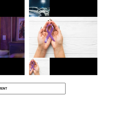
o funcional
Mercado automotivo registra 3º melhor
cada mais
mês de julho em vendas de veículos
Europa
ega a
Agosto lilás: Fortaleza realiza ações
para combater a violência contra a
MENT
mulher