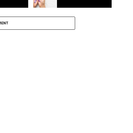
ega a
Agosto lilás: Fortaleza realiza ações
para combater a violência contra a
MENT
mulher