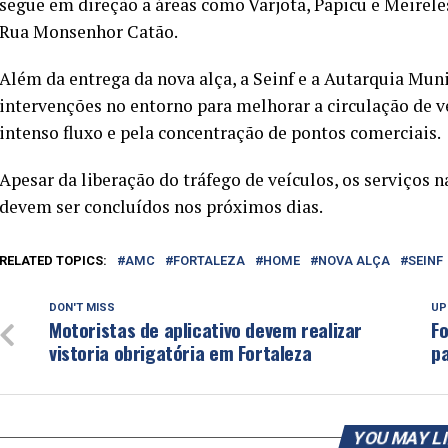
segue em direção a áreas como Varjota, Papicu e Meirel
Rua Monsenhor Catão.
Além da entrega da nova alça, a Seinf e a Autarquia Mu
intervenções no entorno para melhorar a circulação de 
intenso fluxo e pela concentração de pontos comerciais.
Apesar da liberação do tráfego de veículos, os serviços
devem ser concluídos nos próximos dias.
RELATED TOPICS:
AMC
FORTALEZA
HOME
NOVA ALÇA
SEINF
DON'T MISS
UP
Motoristas de aplicativo devem realizar
Fo
vistoria obrigatória em Fortaleza
p
YOU MAY L