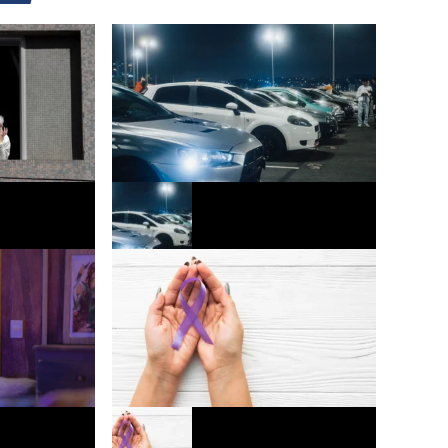
o funcional
Mercado automotivo registra 3º melhor
cada mais
mês de julho em vendas de veículos
Europa