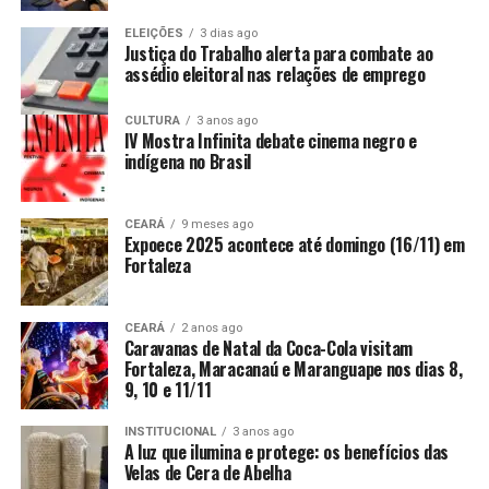
ELEIÇÕES
3 dias ago
Justiça do Trabalho alerta para combate ao
assédio eleitoral nas relações de emprego
CULTURA
3 anos ago
IV Mostra Infinita debate cinema negro e
indígena no Brasil
CEARÁ
9 meses ago
Expoece 2025 acontece até domingo (16/11) em
Fortaleza
CEARÁ
2 anos ago
Caravanas de Natal da Coca-Cola visitam
Fortaleza, Maracanaú e Maranguape nos dias 8,
9, 10 e 11/11
INSTITUCIONAL
3 anos ago
A luz que ilumina e protege: os benefícios das
Velas de Cera de Abelha