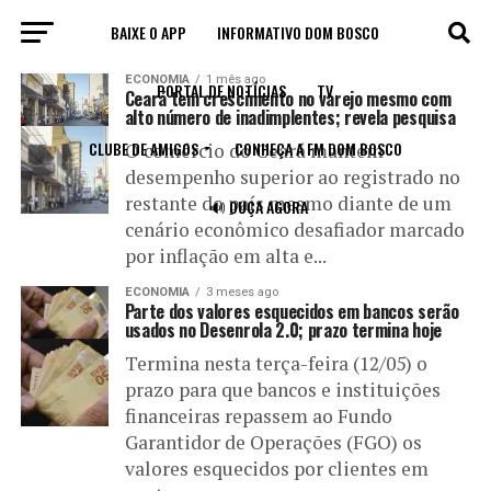
BAIXE O APP
INFORMATIVO DOM BOSCO
All posts tagged "inadimplência"
ECONOMIA
1 mês ago
PORTAL DE NOTÍCIAS
TV
Ceará tem crescimento no varejo mesmo com
alto número de inadimplentes; revela pesquisa
CLUBE DE AMIGOS
CONHEÇA A FM DOM BOSCO
O comércio do Ceará mantém
desempenho superior ao registrado no
restante do país mesmo diante de um
🔊 OUÇA AGORA
cenário econômico desafiador marcado
por inflação em alta e...
ECONOMIA
3 meses ago
Parte dos valores esquecidos em bancos serão
usados no Desenrola 2.0; prazo termina hoje
Termina nesta terça-feira (12/05) o
prazo para que bancos e instituições
financeiras repassem ao Fundo
Garantidor de Operações (FGO) os
valores esquecidos por clientes em