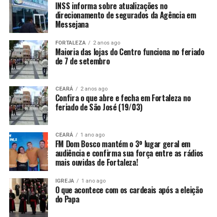
INSS informa sobre atualizações no
direcionamento de segurados da Agência em
Messejana
FORTALEZA
2 anos ago
Maioria das lojas do Centro funciona no feriado
de 7 de setembro
CEARÁ
2 anos ago
Confira o que abre e fecha em Fortaleza no
feriado de São José (19/03)
CEARÁ
1 ano ago
FM Dom Bosco mantém o 3º lugar geral em
audiência e confirma sua força entre as rádios
mais ouvidas de Fortaleza!
IGREJA
1 ano ago
O que acontece com os cardeais após a eleição
do Papa