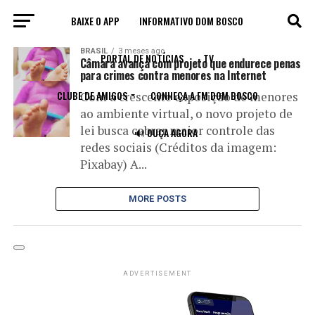
BAIXE O APP
INFORMATIVO DOM BOSCO
All posts tagged "infantojuvenil"
BRASIL
3 meses ago
PORTAL DE NOTÍCIAS
TV
Câmara avança com projeto que endurece penas
para crimes contra menores na Internet
CLUBE DE AMIGOS
CONHEÇA A FM DOM BOSCO
Com a crescente exposição de menores
ao ambiente virtual, o novo projeto de
lei busca cobrar maior controle das
🔊 OUÇA AGORA
redes sociais (Créditos da imagem:
Pixabay) A...
MORE POSTS
ADVERTISEMENT