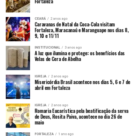
Fortaleza
CEARÁ
2 anos ago
Caravanas de Natal da Coca-Cola visitam
Fortaleza, Maracanaú e Maranguape nos dias 8,
9, 10 e 11/11
INSTITUCIONAL
3 anos ago
A luz que ilumina e protege: os benefícios das
Velas de Cera de Abelha
IGREJA
2 anos ago
Misericórdia Brasil acontece nos dias 5, 6 e 7 de
abril em Fortaleza
IGREJA
2 anos ago
Romaria Eucarística pela beatificação da serva
de Deus, Rosita Paiva, acontece no dia 26 de
maio
FORTALEZA
1 ano ago