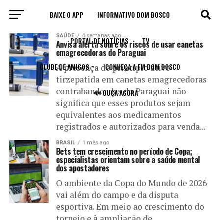
BAIXE O APP
INFORMATIVO DOM BOSCO
All posts tagged "saúde"
SAÚDE
4 semanas ago
PORTAL DE NOTÍCIAS
TV
Anvisa alerta sobre os riscos de usar canetas
emagrecedoras do Paraguai
CLUBE DE AMIGOS
CONHEÇA A FM DOM BOSCO
A presença do princípio ativo
tirzepatida em canetas emagrecedoras
contrabandeadas do Paraguai não
🔊 OUÇA AGORA
significa que esses produtos sejam
equivalentes aos medicamentos
registrados e autorizados para venda...
BRASIL
1 mês ago
Bets tem crescimento no período de Copa;
especialistas orientam sobre a saúde mental
dos apostadores
O ambiente da Copa do Mundo de 2026
vai além do campo e da disputa
esportiva. Em meio ao crescimento do
torneio e à ampliação de...