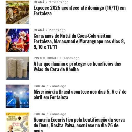
CEARÁ
9 meses ago
Expoece 2025 acontece até domingo (16/11) em
Fortaleza
CEARÁ
2 anos ago
Caravanas de Natal da Coca-Cola visitam
Fortaleza, Maracanaú e Maranguape nos dias 8,
9, 10 e 11/11
INSTITUCIONAL
3 anos ago
A luz que ilumina e protege: os benefícios das
Velas de Cera de Abelha
IGREJA
2 anos ago
Misericórdia Brasil acontece nos dias 5, 6 e 7 de
abril em Fortaleza
IGREJA
2 anos ago
Romaria Eucarística pela beatificação da serva
de Deus, Rosita Paiva, acontece no dia 26 de
maio