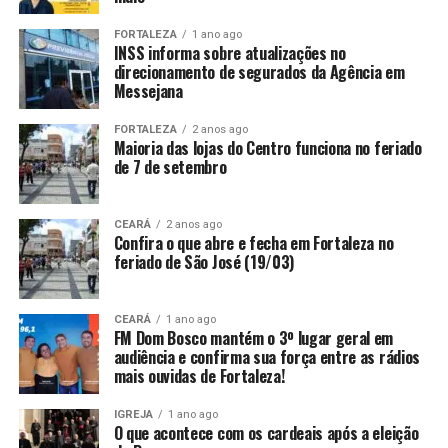
FORTALEZA
1 ano ago
INSS informa sobre atualizações no
direcionamento de segurados da Agência em
Messejana
FORTALEZA
2 anos ago
Maioria das lojas do Centro funciona no feriado
de 7 de setembro
CEARÁ
2 anos ago
Confira o que abre e fecha em Fortaleza no
feriado de São José (19/03)
CEARÁ
1 ano ago
FM Dom Bosco mantém o 3º lugar geral em
audiência e confirma sua força entre as rádios
mais ouvidas de Fortaleza!
IGREJA
1 ano ago
O que acontece com os cardeais após a eleição