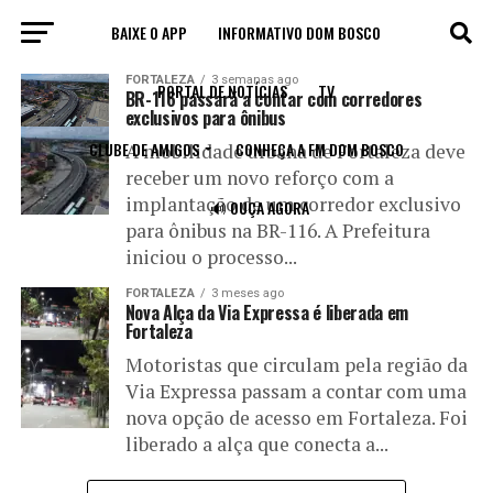
BAIXE O APP
INFORMATIVO DOM BOSCO
All posts tagged "seinf"
FORTALEZA
3 semanas ago
PORTAL DE NOTÍCIAS
TV
BR-116 passará a contar com corredores
exclusivos para ônibus
CLUBE DE AMIGOS
CONHEÇA A FM DOM BOSCO
A mobilidade urbana de Fortaleza deve
receber um novo reforço com a
implantação de um corredor exclusivo
🔊 OUÇA AGORA
para ônibus na BR-116. A Prefeitura
iniciou o processo...
FORTALEZA
3 meses ago
Nova Alça da Via Expressa é liberada em
Fortaleza
Motoristas que circulam pela região da
Via Expressa passam a contar com uma
nova opção de acesso em Fortaleza. Foi
liberado a alça que conecta a...