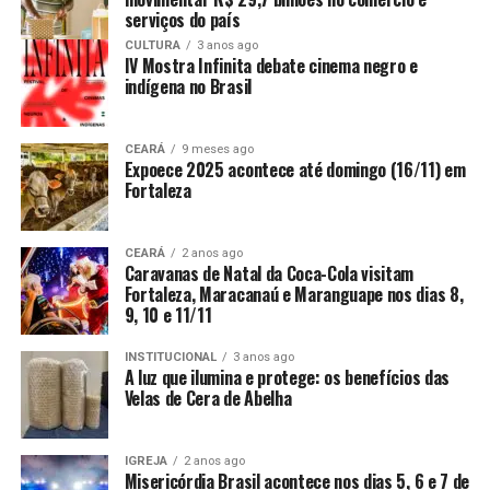
serviços do país
CULTURA
3 anos ago
IV Mostra Infinita debate cinema negro e
indígena no Brasil
CEARÁ
9 meses ago
Expoece 2025 acontece até domingo (16/11) em
Fortaleza
CEARÁ
2 anos ago
Caravanas de Natal da Coca-Cola visitam
Fortaleza, Maracanaú e Maranguape nos dias 8,
9, 10 e 11/11
INSTITUCIONAL
3 anos ago
A luz que ilumina e protege: os benefícios das
Velas de Cera de Abelha
IGREJA
2 anos ago
Misericórdia Brasil acontece nos dias 5, 6 e 7 de