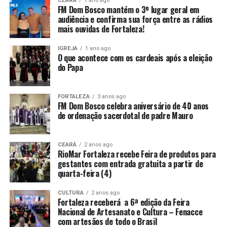
CEARÁ
1 ano ago
FM Dom Bosco mantém o 3º lugar geral em
audiência e confirma sua força entre as rádios
mais ouvidas de Fortaleza!
IGREJA
1 ano ago
O que acontece com os cardeais após a eleição
do Papa
FORTALEZA
3 anos ago
FM Dom Bosco celebra aniversário de 40 anos
de ordenação sacerdotal de padre Mauro
CEARÁ
2 anos ago
RioMar Fortaleza recebe Feira de produtos para
gestantes com entrada gratuita a partir de
quarta-feira (4)
CULTURA
2 anos ago
Fortaleza receberá a 6ª edição da Feira
Nacional de Artesanato e Cultura – Fenacce
com artesãos de todo o Brasil