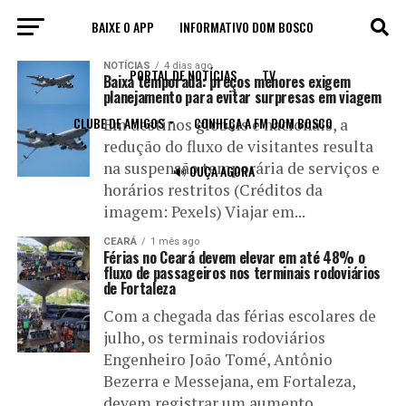
BAIXE O APP
INFORMATIVO DOM BOSCO
All posts tagged "viagem"
NOTÍCIAS
4 dias ago
PORTAL DE NOTÍCIAS
TV
Baixa temporada: preços menores exigem
planejamento para evitar surpresas em viagem
CLUBE DE AMIGOS
CONHEÇA A FM DOM BOSCO
Em destinos globais e nacionais, a
redução do fluxo de visitantes resulta
na suspensão temporária de serviços e
🔊 OUÇA AGORA
horários restritos (Créditos da
imagem: Pexels) Viajar em...
CEARÁ
1 mês ago
Férias no Ceará devem elevar em até 48% o
fluxo de passageiros nos terminais rodoviários
de Fortaleza
Com a chegada das férias escolares de
julho, os terminais rodoviários
Engenheiro João Tomé, Antônio
Bezerra e Messejana, em Fortaleza,
devem registrar um aumento