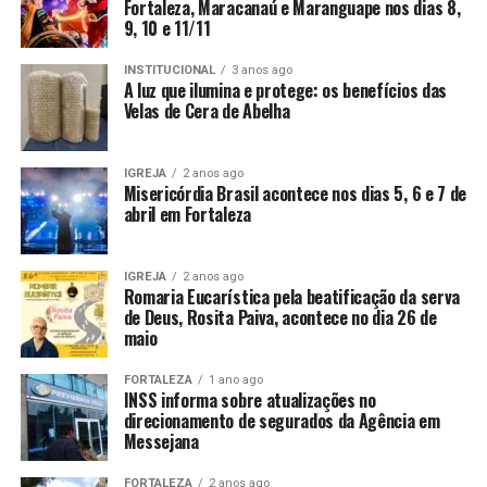
Fortaleza, Maracanaú e Maranguape nos dias 8,
9, 10 e 11/11
INSTITUCIONAL
3 anos ago
A luz que ilumina e protege: os benefícios das
Velas de Cera de Abelha
IGREJA
2 anos ago
Misericórdia Brasil acontece nos dias 5, 6 e 7 de
abril em Fortaleza
IGREJA
2 anos ago
Romaria Eucarística pela beatificação da serva
de Deus, Rosita Paiva, acontece no dia 26 de
maio
FORTALEZA
1 ano ago
INSS informa sobre atualizações no
direcionamento de segurados da Agência em
Messejana
FORTALEZA
2 anos ago